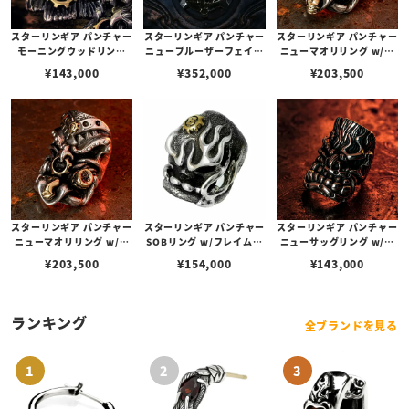
スターリンギア パンチャー
スターリンギア パンチャー
スターリンギア パンチャー
モーニングウッドリング
ニューブルーザーフェイス
ニューマオリリング w/ブ
w/コパーSギアロゴ＆ブラ
ギアペンダント w/フラッ
ラスミニスカル＆ビッグシ
¥
143,000
¥
352,000
¥
203,500
スギア
グフェイス/ブラスアメリ
ガー＆ミニSギアロゴ＆ギ
カンフラッグ/弾痕/コパー
ア
アックス/ブラスタイニー
ギア＆Sギアロゴ(s00012
1558)
スターリンギア パンチャー
スターリンギア パンチャー
スターリンギア パンチャー
ニューマオリリング w/ブ
SOBリング w/フレイムス
ニューサッグリング w/ブ
ラスタイニースパーム＆ビ
/ Sギアロゴ / ハンドテクス
ラスSギアロゴ
¥
203,500
¥
154,000
¥
143,000
ッグシガー＆ミニSギアロ
チャー
ゴ＆ギア
ランキング
全ブランドを見る