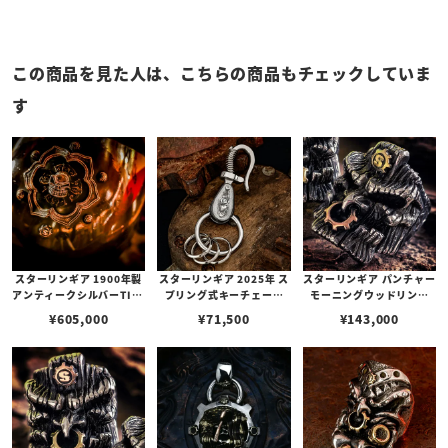
この商品を見た人は、こちらの商品もチェックしていま
す
スターリンギア 1900年製
スターリンギア 2025年 ス
スターリンギア パンチャー
アンティークシルバーTIFF
プリング式キーチェーン
モーニングウッドリング
ANY&COラージウィスキ
w/ダマスカスプレート/S
w/ブラスSギアロゴ＆コパ
¥
605,000
¥
71,500
¥
143,000
ーカップ w/シルバータイ
ギアロゴ
ーギア
ニー2スカル&Sギアロゴ/
ブラスアンティークパーツ
カスタム