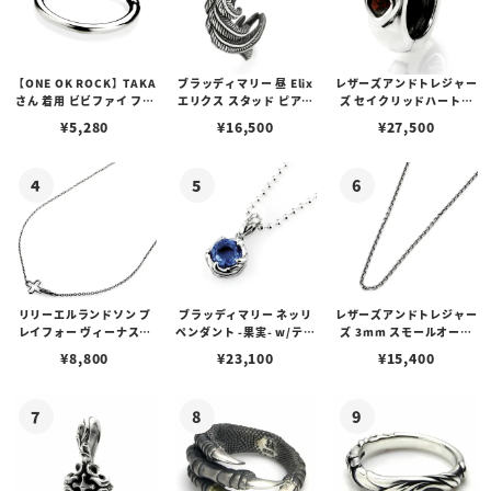
【ONE OK ROCK】TAKA
ブラッディマリー 昼 Elix
レザーズアンドトレジャー
さん 着用 ビビファイ フー
エリクス スタッド ピアス
ズ セイクリッドハートピ
プピアス
w/ガーネット
アス /ガーネット
¥
5,280
¥
16,500
¥
27,500
リリーエルランドソン プ
ブラッディマリー ネッリ
レザーズアンドトレジャー
レイフォー ヴィーナスチ
ペンダント -果実- w/ティ
ズ 3mm スモールオーバ
ェーン / VENUS
アフローライト
ルビーンズチェーン w/ロ
¥
8,800
¥
23,100
¥
15,400
ブスタークラスプ＆LTロ
ゴプレート