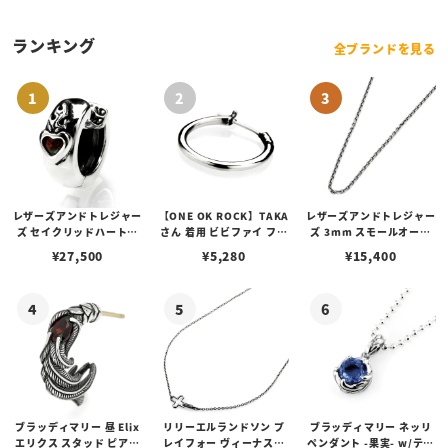
ングレイ（バーガンディ）
ランキング
全ブランドを見る
レザーズアンドトレジャー
【ONE OK ROCK】TAKA
レザーズアンドトレジャー
ズ セイクリッドハートピ
さん 着用 ビビファイ フー
ズ 3mm スモールオーバ
アス /ガーネット
プピアス
ルビーンズチェーン w/ロ
¥
27,500
¥
5,280
¥
15,400
ブスタークラスプ＆LTロ
ゴプレート
ブラッディマリー 昼 Elix
リリーエルランドソン プ
ブラッディマリー ネッリ
エリクス スタッド ピアス
レイフォー ヴィーナスチ
ペンダント -果実- w/ティ