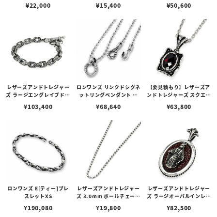
ビーンズエッジチェーン
ビーンズチェーン w/ロブ
フレアデリークロス
¥
22,000
¥
15,400
¥
50,600
w/ロブスタークラスプ＆L
スタークラスプ＆LTロゴプ
Tロゴプレート
レート
レザーズアンドトレジャー
ロンワンズ リンクドシグネ
【要見積もり】レザーズア
ズ ラージエングレイブドボ
ットリングペンダント ＆
ンドトレジャーズ スクエア
ックスリンクブレスレット
MFフック S w/2.5mmボ
クレストペンダント（プレ
¥
103,400
¥
68,640
¥
63,800
ールチェーン
ーン） w/ガーネット（カ
ット）（トップのみ）
ロンワンズ E[ティー]ブレ
レザーズアンドトレジャー
レザーズアンドトレジャー
スレットXS
ズ 3.0mm ボールチェーン
ズ ラージオーバルインレイ
w/LTクラスプ
ペンダント w/マザーマリ
¥
190,080
¥
19,800
¥
82,500
ア w/サンディッドスティ