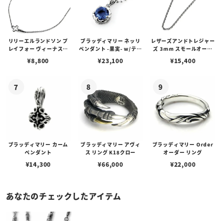
リリーエルランドソン プ
ブラッディマリー ネッリ
レザーズアンドトレジャー
レイフォー ヴィーナスチ
ペンダント -果実- w/ティ
ズ 3mm スモールオーバ
ェーン / VENUS
アフローライト
ルビーンズチェーン w/ロ
¥
8,800
¥
23,100
¥
15,400
ブスタークラスプ＆LTロ
ゴプレート
ブラッディマリー カーム
ブラッディマリー アヴィ
ブラッディマリー Order
ペンダント
ス リング K18クロー
オーダー リング
¥
14,300
¥
66,000
¥
22,000
あなたのチェックしたアイテム