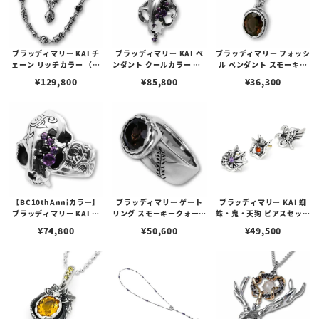
ブラッディマリー KAI チ
ブラッディマリー KAI ペ
ブラッディマリー フォッシ
ェーン リッチカラー （極
ンダント クールカラー （B
ル ペンダント スモーキー
彩色） 60cm
C10thAnniカラー）
クォーツ 化石
¥
129,800
¥
85,800
¥
36,300
【BC10thAnniカラー】
ブラッディマリー ゲート
ブラッディマリー KAI 蜘
ブラッディマリー KAI リ
リング スモーキークォーツ
蛛・鬼・天狗 ピアスセット
ング クールカラー
門
w/アメシスト/ファイアオ
¥
74,800
¥
50,600
¥
49,500
パール/ブラックスピネル