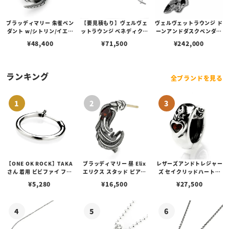
ブラッディマリー 朱雀ペン
【要見積もり】ヴェルヴェ
ヴェルヴェットラウンジ ド
ダント w/シトリン/イエロ
ットラウンジ ベネディクシ
ーンアンドダスクペンダン
ーベリル
ョン ネックレス/アメシス
ト/スモーキールチルクォ
¥
48,400
¥
71,500
¥
242,000
ト
ーツw/ダイヤ
ランキング
全ブランドを見る
【ONE OK ROCK】TAKA
ブラッディマリー 昼 Elix
レザーズアンドトレジャー
さん 着用 ビビファイ フー
エリクス スタッド ピアス
ズ セイクリッドハートピ
プピアス
w/ガーネット
アス /ガーネット
¥
5,280
¥
16,500
¥
27,500