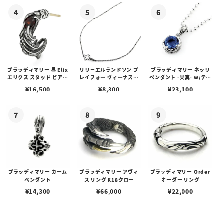
ブラッディマリー 昼 Elix
リリーエルランドソン プ
ブラッディマリー ネッリ
エリクス スタッド ピアス
レイフォー ヴィーナスチ
ペンダント -果実- w/ティ
w/ガーネット
ェーン / VENUS
アフローライト
¥
16,500
¥
8,800
¥
23,100
ブラッディマリー カーム
ブラッディマリー アヴィ
ブラッディマリー Order
ペンダント
ス リング K18クロー
オーダー リング
¥
14,300
¥
66,000
¥
22,000