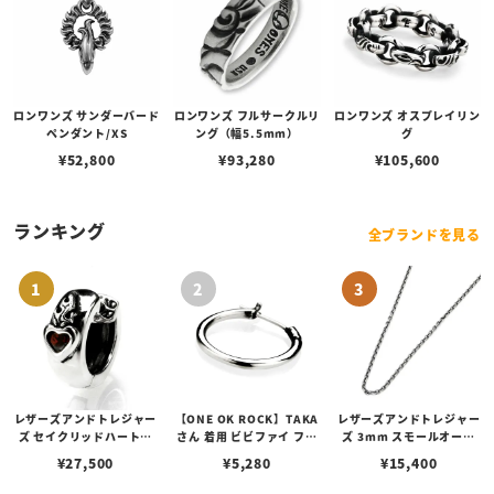
ロンワンズ サンダーバード
ロンワンズ フルサークルリ
ロンワンズ オスプレイリン
ペンダント/XS
ング（幅5.5mm）
グ
¥
52,800
¥
93,280
¥
105,600
ランキング
全ブランドを見る
レザーズアンドトレジャー
【ONE OK ROCK】TAKA
レザーズアンドトレジャー
ズ セイクリッドハートピ
さん 着用 ビビファイ フー
ズ 3mm スモールオーバ
アス /ガーネット
プピアス
ルビーンズチェーン w/ロ
¥
27,500
¥
5,280
¥
15,400
ブスタークラスプ＆LTロ
ゴプレート