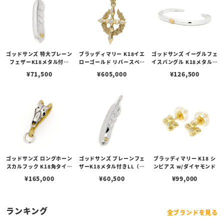
ゴッドサンズ 特大プレーン
ブラッディマリー K18イエ
ゴッドサンズ イーグルフェ
フェザーK18メタル付き
ローゴールド リバースペン
イスバングル K18メタル付
（右向き）74mmタイプ
ダント w/ダイヤモンド
き 6mm
¥
71,500
¥
605,000
¥
126,500
ゴッドサンズ ロングホーン
ゴッドサンズ プレーンフェ
ブラッディマリー K18 シ
スカルフック K18角タイプ
ザーK18メタル付きLL（右
ンピアス w/ダイヤモンド
L
向き）68mmタイプ
¥
165,000
¥
60,500
¥
99,000
ランキング
全ブランドを見る