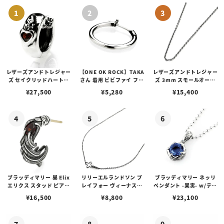
レザーズアンドトレジャー
【ONE OK ROCK】TAKA
レザーズアンドトレジャー
ズ セイクリッドハートピ
さん 着用 ビビファイ フー
ズ 3mm スモールオーバ
アス /ガーネット
プピアス
ルビーンズチェーン w/ロ
¥
27,500
¥
5,280
¥
15,400
ブスタークラスプ＆LTロ
ゴプレート
ブラッディマリー 昼 Elix
リリーエルランドソン プ
ブラッディマリー ネッリ
エリクス スタッド ピアス
レイフォー ヴィーナスチ
ペンダント -果実- w/ティ
w/ガーネット
ェーン / VENUS
アフローライト
¥
16,500
¥
8,800
¥
23,100