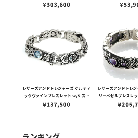
オンクロス w/dia/garnet/garnet
¥
303,600
¥
53,9
ト 21c
レザーズアンドトレジャーズ ケルティ
レザーズアンドトレジ
ックヴァインブレスレット w/5 スモ
リーベゼルブレスレッ
ール＆1ラージブルートパーズ
¥
137,500
3ストーンリンク アメ
¥
205,
ランキング