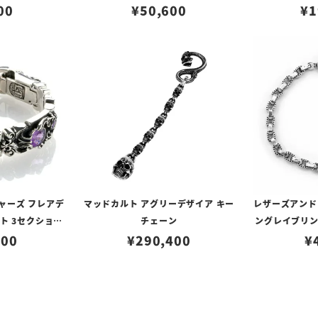
00
m
¥
50,600
ト 20cm
ブラック
¥
1
ャーズ フレアデ
マッドカルト アグリーデザイア キー
レザーズアンド
ト 3セクション
チェーン
ングレイブリ
シスト 7インチ
700
¥
290,400
¥