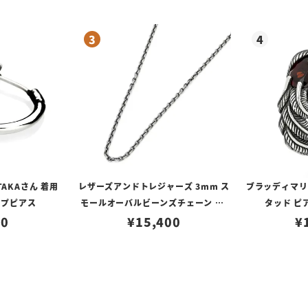
TAKAさん 着用
レザーズアンドトレジャーズ 3mm ス
ブラッディマリー 
ープピアス
モールオーバルビーンズチェーン w/
タッド ピ
80
ロブスタークラスプ＆LTロゴプレート
¥
15,400
¥