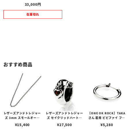
33,000
在庫切れ
おすすめ商品
レザーズアンドトレジャー
レザーズアンドトレジャー
【ONE OK ROCK】TAKA
ズ 3mm スモールオーバ
ズ セイクリッドハートピ
さん 着用 ビビファイ フー
ルビーンズチェーン w/ロ
アス /ガーネット
プピアス
¥
15,400
¥
27,500
¥
5,280
ブスタークラスプ＆LTロ