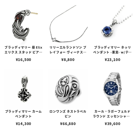
ゴプレート
ブラッディマリー 昼 Elix
リリーエルランドソン プ
ブラッディマリー ネッリ
エリクス スタッド ピアス
レイフォー ヴィーナスチ
ペンダント -果実- w/ティ
w/ガーネット
ェーン / VENUS
アフローライト
¥
16,500
¥
8,800
¥
23,100
ブラッディマリー カーム
ロンワンズ ネストラペル
カール・ラガーフェルド
ペンダント
ピン
ラウンド エッセンシャル -
マルチ ブルー サンレイ ア
¥
14,300
¥
66,880
¥
39,600
イコン ダイヤル シルバー