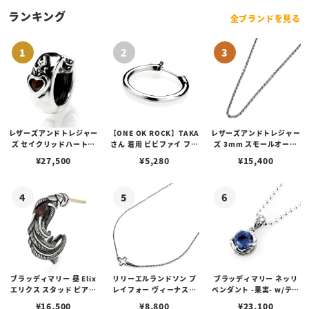
ランキング
全ブランドを見る
レザーズアンドトレジャー
【ONE OK ROCK】TAKA
レザーズアンドトレジャー
ズ セイクリッドハートピ
さん 着用 ビビファイ フー
ズ 3mm スモールオーバ
アス /ガーネット
プピアス
ルビーンズチェーン w/ロ
¥
27,500
¥
5,280
¥
15,400
ブスタークラスプ＆LTロ
ゴプレート
ブラッディマリー 昼 Elix
リリーエルランドソン プ
ブラッディマリー ネッリ
エリクス スタッド ピアス
レイフォー ヴィーナスチ
ペンダント -果実- w/ティ
w/ガーネット
ェーン / VENUS
アフローライト
¥
16,500
¥
8,800
¥
23,100