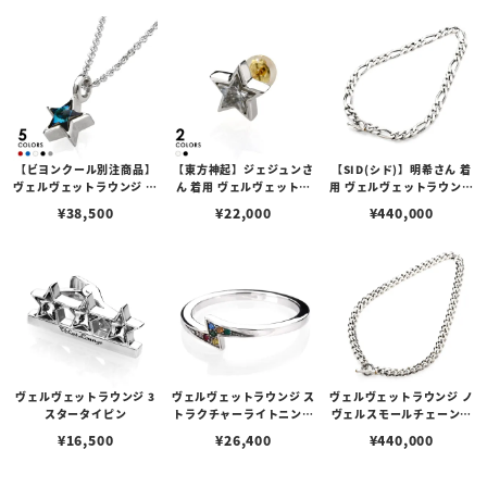
【ビヨンクール別注商品】
【東方神起】ジェジュンさ
【SID(シド)】明希さん 着
ヴェルヴェットラウンジ ノ
ん 着用 ヴェルヴェットラ
用 ヴェルヴェットラウンジ
ヴェル1スターストーンペ
ウンジ ノベル1スターピア
ノヴェルプレーンチェーン
¥
38,500
¥
22,000
¥
440,000
ンダント L w/スワロフス
ス w/スワロフスキー
ネックレス
キー 全5色
ヴェルヴェットラウンジ 3
ヴェルヴェットラウンジ ス
ヴェルヴェットラウンジ ノ
スタータイピン
トラクチャーライトニング
ヴェルスモールチェーンネ
リング w/Cz
ックレス
¥
16,500
¥
26,400
¥
440,000