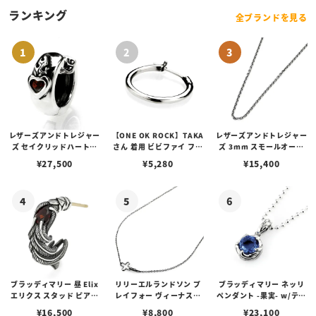
ランキング
全ブランドを見る
レザーズアンドトレジャー
【ONE OK ROCK】TAKA
レザーズアンドトレジャー
ズ セイクリッドハートピ
さん 着用 ビビファイ フー
ズ 3mm スモールオーバ
アス /ガーネット
プピアス
ルビーンズチェーン w/ロ
¥
27,500
¥
5,280
¥
15,400
ブスタークラスプ＆LTロ
ゴプレート
ブラッディマリー 昼 Elix
リリーエルランドソン プ
ブラッディマリー ネッリ
エリクス スタッド ピアス
レイフォー ヴィーナスチ
ペンダント -果実- w/ティ
w/ガーネット
ェーン / VENUS
アフローライト
¥
16,500
¥
8,800
¥
23,100