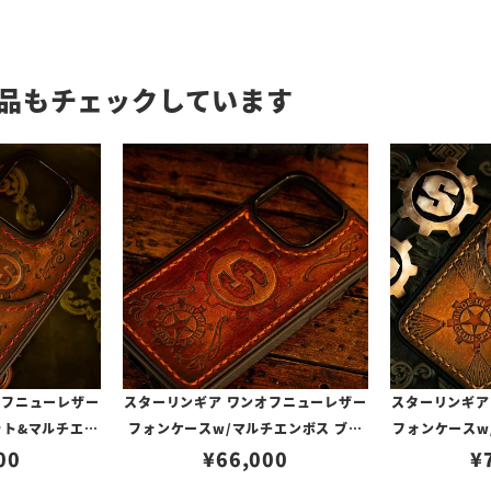
品もチェックしています
オフニューレザー
スターリンギア ワンオフニューレザー
スターリンギア
ット&マルチエン
フォンケースw/マルチエンボス ブラ
フォンケースw
7270（iPhone
00
ウン s000117265（iPhone14Pro対
¥
66,000
ボス ライトブラウ
¥
応）
応）
Phon