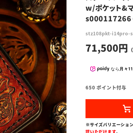
w/ポケット&
s000117266
stz108pkt-i14pro-
71,500
なら
月々11
650
ポイント付与
※サイズバリエーショ
認いただけます
。