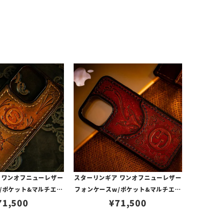
 ワンオフニューレザー
スターリンギア ワンオフニューレザー
/ポケット&マルチエン
フォンケースw/ポケット&マルチエン
ン s000117268（i
71,500
ボス レッド s000117272（iPhone1
¥
71,500
e14Pro対応）
4ProMax対応）