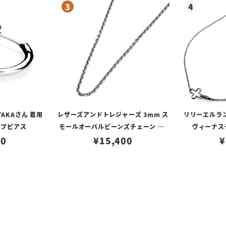
TAKAさん 着用
レザーズアンドトレジャーズ 3mm ス
リリーエルラ
ープピアス
モールオーバルビーンズチェーン w/
ヴィーナスチ
80
ロブスタークラスプ＆LTロゴプレート
¥
15,400
¥