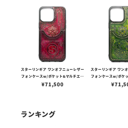
スターリンギア ワンオフニューレザー
スターリンギア ワン
フォンケースw/ポケット&マルチエン
フォンケースw/ポケ
ボス レッド s000117351（iPhone1
¥
71,500
ボス ライトグリーン s0
¥
71,5
4ProMax対応）
Phone14Pro
ランキング