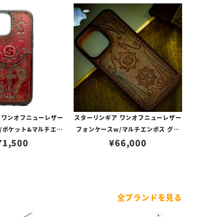
 ワンオフニューレザー
スターリンギア ワンオフニューレザー
/ポケット&マルチエン
フォンケースw/マルチエンボス グリ
 s000117361（iPh
71,500
ーン s000117271（iPhone14ProM
¥
66,000
3ProMax対応）
ax対応）
全ブランドを見る