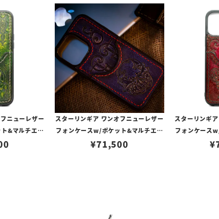
オフニューレザー
スターリンギア ワンオフニューレザー
スターリンギア
ット&マルチエン
フォンケースw/ポケット&マルチエン
フォンケースw
00117352（i
00
ボス ブルーパープル s000117274（i
¥
71,500
ボス ダークレッド
¥
Max対応）
Phone14ProMax対応）
one1