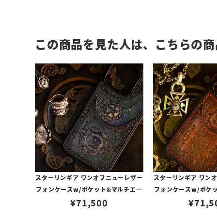
この商品を見た人は、こちらの商
スターリンギア ワンオフニューレザー
スターリンギア ワン
フォンケースw/ポケット&マルチエン
フォンケースw/ポケ
ボス グリーン s000117269（iPhone
¥
71,500
ボス ブラウン s00011
¥
71,5
14Pro対応）
14Pro対