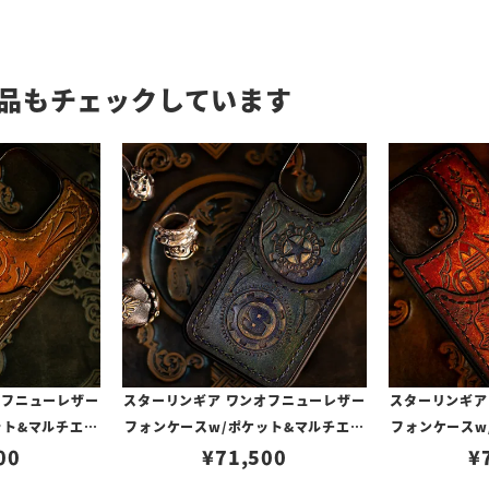
品もチェックしています
オフニューレザー
スターリンギア ワンオフニューレザー
スターリンギア
ット&マルチエン
フォンケースw/ポケット&マルチエン
フォンケースw
00117268（i
00
ボス グリーン s000117269（iPhone
¥
71,500
ボス レッド s00
¥
ro対応）
14Pro対応）
4