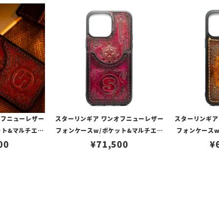
オフニューレザー
スターリンギア ワンオフニューレザー
スターリンギア
ット&マルチエン
フォンケースw/ポケット&マルチエン
フォンケースw
272（iPhone1
00
ボス レッド s000117351（iPhone1
¥
71,500
ュラルブラウン s
¥
対応）
4ProMax対応）
e14