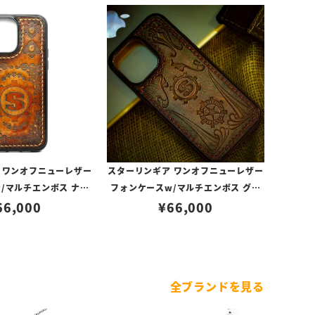
 ワンオフニューレザー
スターリンギア ワンオフニューレザー
/マルチエンボス ナチ
フォンケースw/マルチエンボス グリ
000117356（iPhon
66,000
ーン s000117271（iPhone14ProM
¥
66,000
ProMax対応）
ax対応）
全ブランドを見る