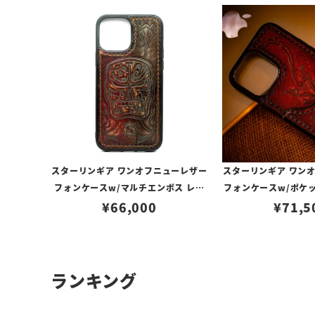
スターリンギア ワンオフニューレザー
スターリンギア ワン
フォンケースw/マルチエンボス レッ
フォンケースw/ポケ
ドブラウン s000117357（iPhone13
¥
66,000
ボス レッド s000117
¥
71,5
ProMax対応）
4ProMax
ランキング