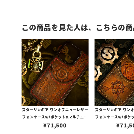
この商品を見た人は、こちらの商
スターリンギア ワンオフニューレザー
スターリンギア ワン
フォンケースw/ポケット&マルチエン
フォンケースw/ポケ
ボス ブラウン s000117270（iPhone
¥
71,500
ボス ライトブラウン s0
¥
71,5
14Pro対応）
Phone14P