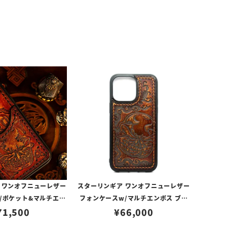
 ワンオフニューレザー
スターリンギア ワンオフニューレザー
/ポケット&マルチエン
フォンケースw/マルチエンボス ブラ
0117266（iPhone1
71,500
ウン s000117355（iPhone14ProM
¥
66,000
Pro対応）
ax対応）