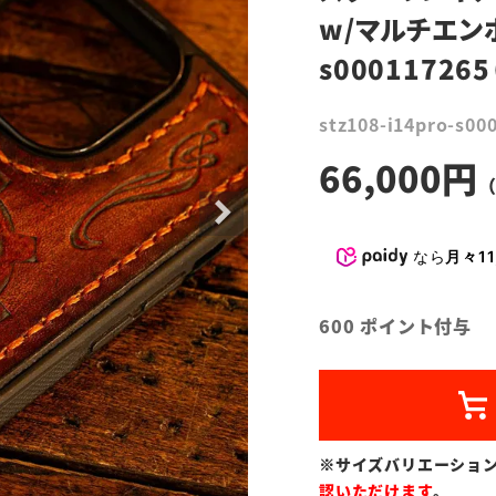
w/マルチエン
s000117265
stz108-i14pro-s00
66,000
なら
月々11
600
ポイント付与
※サイズバリエーショ
認いただけます
。