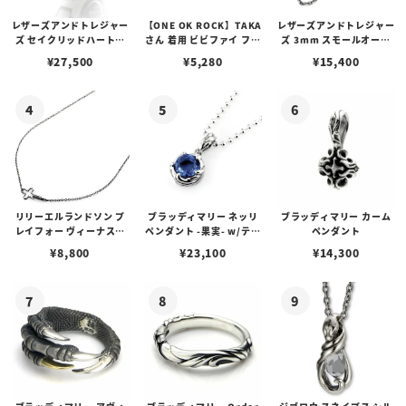
レザーズアンドトレジャー
【ONE OK ROCK】TAKA
レザーズアンドトレジャー
ズ セイクリッドハートピ
さん 着用 ビビファイ フー
ズ 3mm スモールオーバ
アス /ガーネット
プピアス
ルビーンズチェーン w/ロ
¥
27,500
¥
5,280
¥
15,400
ブスタークラスプ＆LTロ
ゴプレート
リリーエルランドソン プ
ブラッディマリー ネッリ
ブラッディマリー カーム
レイフォー ヴィーナスチ
ペンダント -果実- w/ティ
ペンダント
ェーン / VENUS
アフローライト
¥
8,800
¥
23,100
¥
14,300