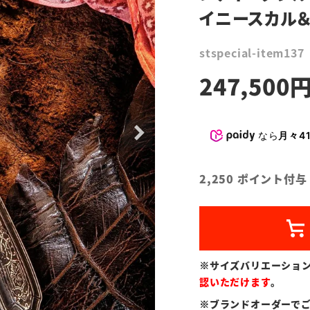
イニースカル＆
stspecial-item137
247,500
なら
月々41
2,250
ポイント付与
※サイズバリエーショ
認いただけます
。
※ブランドオーダーで