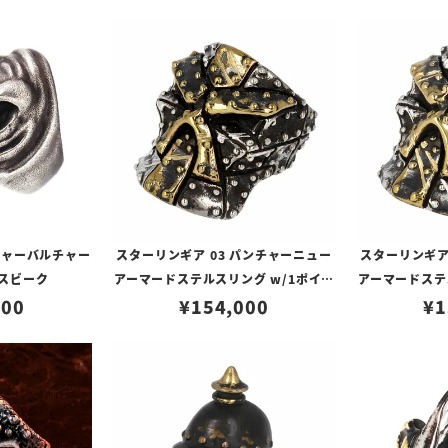
チャーバルチャー
スターリンギア 03 パンチャーニュー
スターリンギア
ラスビーク
アーマードステルスリング w/1ポイン
アーマードステ
000
トブラス/バトルスカーズ
¥
154,000
トブラス
¥
1