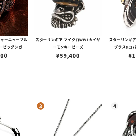
チャーニューブル
スターリンギア マイクロWW1カイザ
スターリンギア
パービッグシガー
ーモンキービーズ
ブラス&コ
ロゴ
500
¥
59,400
¥
1