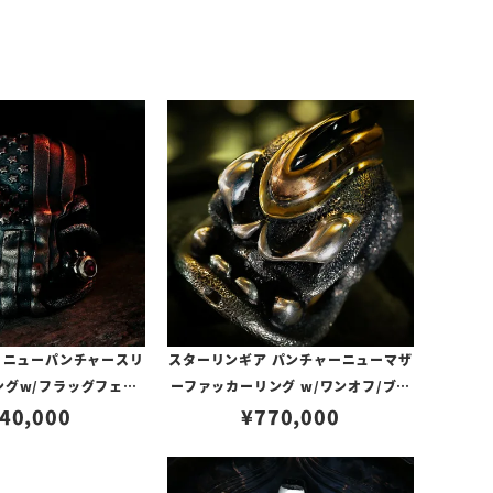
 ニューパンチャースリ
スターリンギア パンチャーニューマザ
ングw/フラッグフェイ
ーファッカーリング w/ワンオフ/ブラ
リカンフラッグ/k18シ
40,000
ス&コパーモヒカン& 黒翡翠カットカ
¥
770,000
タム(s000121608)
スタム 【リングサイズUS11.5(日本サ
S11.5(日本サイズ約
イズ25号)】
25号)】