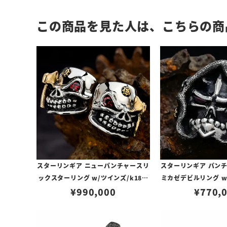
この商品を見た人は、こちらの商
スターリンギア ニューパンチャースリ
スターリンギア パン
ックスターリング w/ツインズ/k18ア
ミカゼデビルリング w
ックス＆Sギアロゴ/特殊カットパイロ
¥
990,000
フ/k18ギアロゴ/ス
¥
770,
ープガーネット（S000122740）【リ
ー/特殊カット2パイ
ングサイズUS10.5(日本サイズ約23
ト/テクスチャー（S00
号)】
【リングサイズ：US1