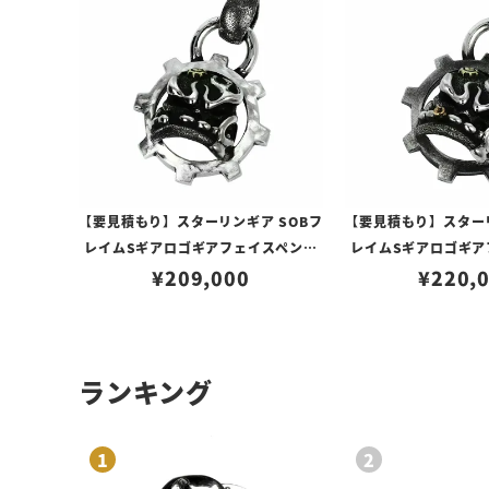
24号)
【要見積もり】スターリンギア SOBフ
【要見積もり】スターリ
レイムSギアロゴギアフェイスペンダ
レイムSギアロゴギア
ント w/スピニングテクスチャー
¥
209,000
ント w/ハンドテクス
¥
220,
ガー
ランキング