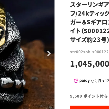
スターリンギア
フ/24kティッ
ガー＆Sギアロ
イト（S00012
サイズ約23号)
str002sob-s000122
1,045,00
なら
月々17
9,500
ポイント付与