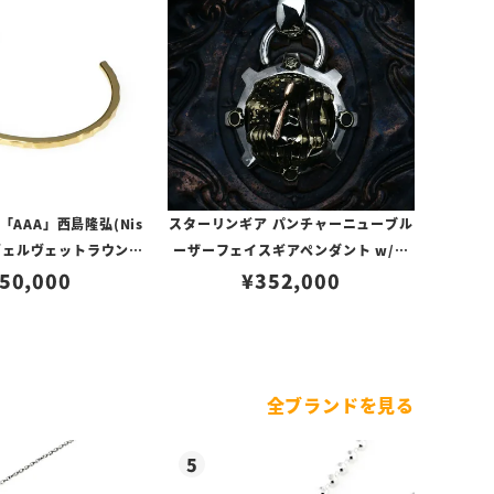
AAA」西島隆弘(Nis
スターリンギア パンチャーニューブル
 ヴェルヴェットラウンジ
ーザーフェイスギアペンダント w/フ
18 スケールバングル S
50,000
ラッグフェイス/ブラスアメリカンフラ
¥
352,000
ッグ/弾痕/コパーアックス/ブラスタイ
ニーギア＆Sギアロゴ(s000121558)
全ブランドを見る