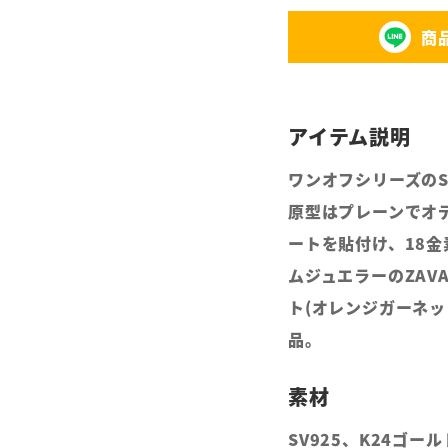
商
ワンオフシリーズのS
原型はプレーンでオデ
ートを貼付け、18
ムジュエラーのZA
ト(オレンジガーネ
品。
SV925、K24ゴ