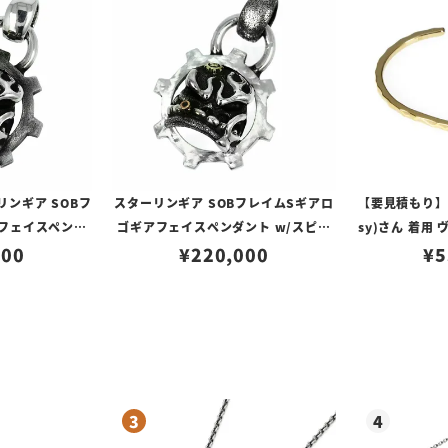
】
ンギア SOBフ
スターリンギア SOBフレイムSギアロ
【要見積もり】「
フェイスペンダ
ゴギアフェイスペンダント w/スピニ
sy)さん 着用
チャー/コパーシ
000
ングテクスチャー/コパーシガー
¥
220,000
Scale K
¥
5