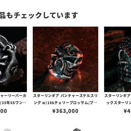
品もチェックしています
チャーリーパーカ
スターリンギア パンチャーステルスリ
スターリンギア
/25年SSワンオ
ング w/18kチェリーブロッサム/ブラ
ックスターリ
テッチーズ/スカ
000
スアンティークパーツ/ハンドテクスチ
¥
363,000
ス/コパーアメ
¥
4
ロープガーネッ
ャー 【リングサイズUS9.5(日本サイ
ガー＆ルビーカス
0122737）
ズ20号)】
【リングサイズU
1(日本サイズ約