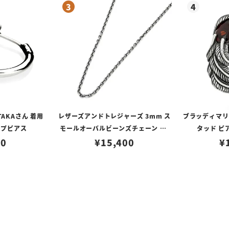
TAKAさん 着用
レザーズアンドトレジャーズ 3mm ス
ブラッディマリー 
ープピアス
モールオーバルビーンズチェーン w/
タッド ピ
80
ロブスタークラスプ＆LTロゴプレート
¥
15,400
¥