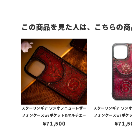
この商品を見た人は、こちらの商
スターリンギア ワンオフニューレザー
スターリンギア ワン
フォンケースw/ポケット&マルチエン
フォンケースw/ポケ
ボス レッド s000117272（iPhone1
¥
71,500
ボス レッド s000117
¥
71,5
4ProMax対応）
4ProMax