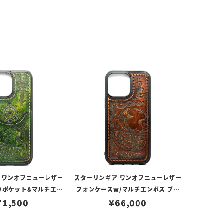
 ワンオフニューレザー
スターリンギア ワンオフニューレザー
/ポケット&マルチエン
フォンケースw/マルチエンボス ブラ
ン s000117352（i
71,500
ウン s000117355（iPhone14ProM
¥
66,000
14ProMax対応）
ax対応）