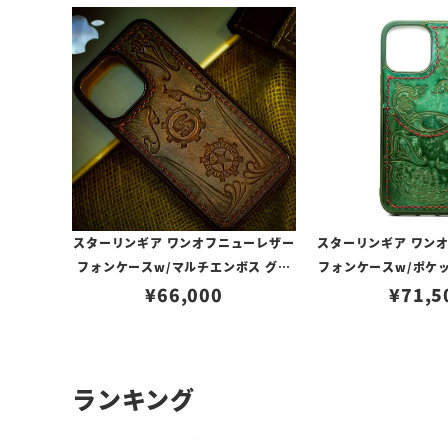
スターリンギア ワンオフニューレザー
スターリンギア ワン
フォンケースw/マルチエンボス グリ
フォンケースw/ポケ
ーン s000117271（iPhone14ProM
¥
66,000
ボス ダークグリーン s0
¥
71,5
ax対応）
Phone13Pro
ランキング