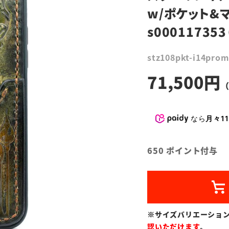
w/ポケット&
s00011735
stz108pkt-i14prom
71,500
なら
月々11
650
ポイント付与
※サイズバリエーショ
認いただけます
。