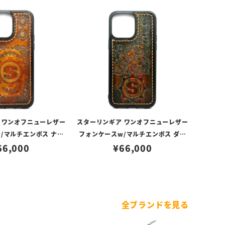
 ワンオフニューレザー
スターリンギア ワンオフニューレザー
/マルチエンボス ナチ
フォンケースw/マルチエンボス ダー
000117356（iPhon
66,000
クブラウン s000117354（iPhone14
¥
66,000
ProMax対応）
ProMax対応）
全ブランドを見る