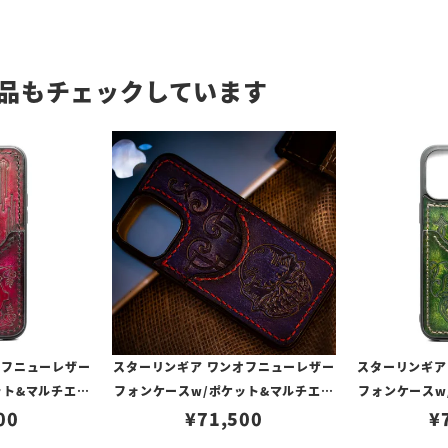
品もチェックしています
オフニューレザー
スターリンギア ワンオフニューレザー
スターリンギア
ット&マルチエン
フォンケースw/ポケット&マルチエン
フォンケースw
351（iPhone1
00
ボス ブルーパープル s000117274（i
¥
71,500
ボス ライトグリー
¥
対応）
Phone14ProMax対応）
Phone