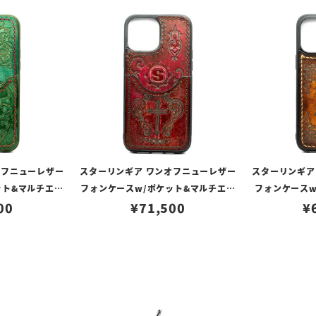
オフニューレザー
スターリンギア ワンオフニューレザー
スターリンギア
ット&マルチエン
フォンケースw/ポケット&マルチエン
フォンケースw
00117362（i
00
ボス ダークレッド s000117361（iPh
¥
71,500
ュラルブラウン s
¥
Max対応）
one13ProMax対応）
e14