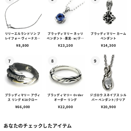
リリーエルランドソン プ
ブラッディマリー ネッリ
ブラッディマリー カーム
レイフォー ヴィーナスチ
ペンダント -果実- w/ティ
ペンダント
ェーン / VENUS
アフローライト
¥
8,800
¥
23,100
¥
14,300
ブラッディマリー アヴィ
ブラッディマリー Order
ジゴロウ スネイプス シル
ス リング K18クロー
オーダー リング
バー ペンダント/クリア
¥
66,000
¥
22,000
¥
20,900
あなたのチェックしたアイテム