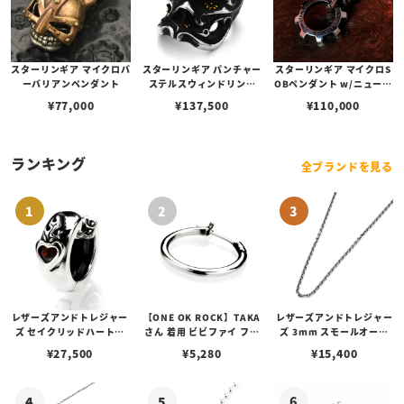
スターリンギア マイクロバ
スターリンギア パンチャー
スターリンギア マイクロS
ーバリアンペンダント
ステルスウィンドリング
OBペンダント w/ニューギ
w/19SSカスタムチェリー
アフープ/ブラスシガー
¥
77,000
¥
137,500
¥
110,000
ブロッサム
ランキング
全ブランドを見る
レザーズアンドトレジャー
【ONE OK ROCK】TAKA
レザーズアンドトレジャー
ズ セイクリッドハートピ
さん 着用 ビビファイ フー
ズ 3mm スモールオーバ
アス /ガーネット
プピアス
ルビーンズチェーン w/ロ
¥
27,500
¥
5,280
¥
15,400
ブスタークラスプ＆LTロ
ゴプレート