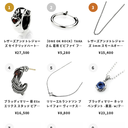
レザーズアンドトレジャー
【ONE OK ROCK】TAKA
レザーズアンドトレジャー
ズ セイクリッドハートピ
さん 着用 ビビファイ フー
ズ 3mm スモールオーバ
アス /ガーネット
プピアス
ルビーンズチェーン w/ロ
¥
27,500
¥
5,280
¥
15,400
ブスタークラスプ＆LTロ
ゴプレート
ブラッディマリー 昼 Elix
リリーエルランドソン プ
ブラッディマリー ネッリ
エリクス スタッド ピアス
レイフォー ヴィーナスチ
ペンダント -果実- w/ティ
w/ガーネット
ェーン / VENUS
アフローライト
¥
16,500
¥
8,800
¥
23,100