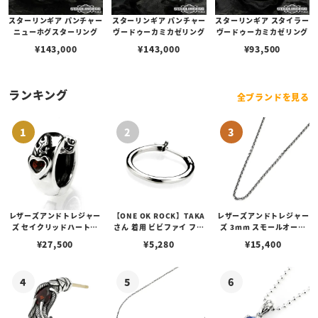
スターリンギア パンチャー
スターリンギア パンチャー
スターリンギア スタイラー
ニューホグスターリング
ヴードゥーカミカゼリング
ヴードゥーカミカゼリング
¥
143,000
¥
143,000
¥
93,500
ランキング
全ブランドを見る
レザーズアンドトレジャー
【ONE OK ROCK】TAKA
レザーズアンドトレジャー
ズ セイクリッドハートピ
さん 着用 ビビファイ フー
ズ 3mm スモールオーバ
アス /ガーネット
プピアス
ルビーンズチェーン w/ロ
¥
27,500
¥
5,280
¥
15,400
ブスタークラスプ＆LTロ
ゴプレート