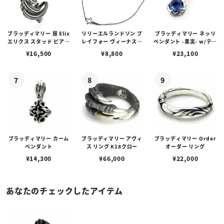
ブラッディマリー 昼 Elix
リリーエルランドソン プ
ブラッディマリー ネッリ
エリクス スタッド ピアス
レイフォー ヴィーナスチ
ペンダント -果実- w/ティ
w/ガーネット
ェーン / VENUS
アフローライト
¥
16,500
¥
8,800
¥
23,100
ブラッディマリー カーム
ブラッディマリー アヴィ
ブラッディマリー Order
ペンダント
ス リング K18クロー
オーダー リング
¥
14,300
¥
66,000
¥
22,000
あなたのチェックしたアイテム