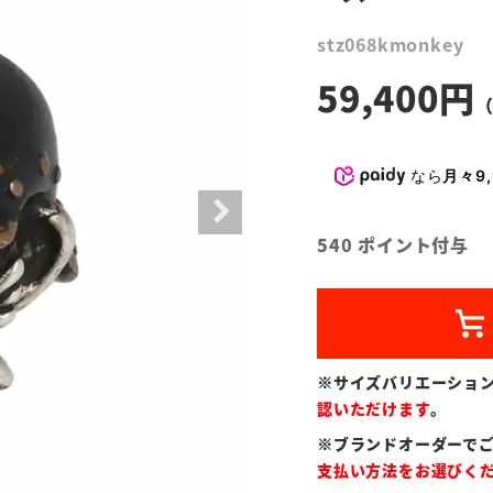
stz068kmonkey
59,400
なら
月々9,
540
ポイント付与
※サイズバリエーショ
認いただけます
。
※ブランドオーダーで
支払い方法をお選びく