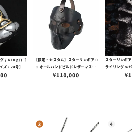
/ K18 gロゴ
【限定・カスタム】スターリンギア 0
スターリンギア
イズ：24号】
1 オールハンドビルドレザーマスク
ライリング w
500
w/スタンプ/ブラック
¥
110,000
ロゴ
¥
1