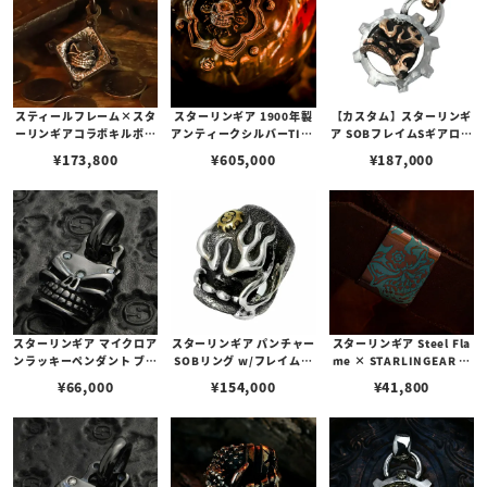
スティールフレーム×スタ
スターリンギア 1900年製
【カスタム】スターリンギ
ーリンギアコラボキルボッ
アンティークシルバーTIFF
ア SOBフレイムSギアロゴ
クスペンダント w/マイク
ANY&COラージウィスキ
ギアフェイスペンダントコ
¥
173,800
¥
605,000
¥
187,000
ロスカル
ーカップ w/シルバータイ
パー＆シルバー w/スピニ
ニー2スカル&Sギアロゴ/
ングテクスチャー
ブラスアンティークパーツ
カスタム
スターリンギア マイクロア
スターリンギア パンチャー
スターリンギア Steel Fla
ンラッキーペンダント ブラ
SOBリング w/フレイムス
me × STARLINGEAR コ
ック w/3ブルーダイヤ
/ Sギアロゴ / ハンドテクス
ラボレーションモールクリ
¥
66,000
¥
154,000
¥
41,800
チャー
ップw/スリックスター グ
リーンカラー