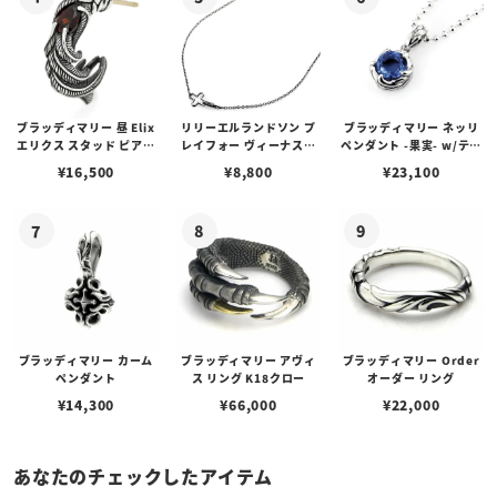
ブラッディマリー 昼 Elix
リリーエルランドソン プ
ブラッディマリー ネッリ
エリクス スタッド ピアス
レイフォー ヴィーナスチ
ペンダント -果実- w/ティ
w/ガーネット
ェーン / VENUS
アフローライト
¥
16,500
¥
8,800
¥
23,100
ブラッディマリー カーム
ブラッディマリー アヴィ
ブラッディマリー Order
ペンダント
ス リング K18クロー
オーダー リング
¥
14,300
¥
66,000
¥
22,000
あなたのチェックしたアイテム