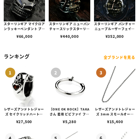
スターリンギア マイクロア
スターリンギア ニューパン
スターリンギア パンチャー
ンラッキーペンダント ブラ
チャースリックスターリン
ニューブルーザーフェイス
ック w/3ダイヤ
グw/フラッグフェイス/ブ
ギアペンダント w/フラッ
¥
66,000
¥
440,000
¥
352,000
ラスアメリカンフラッグ/
グフェイス/ブラスアメリ
コパーアックス/バレット
カンフラッグ/弾痕/コパー
ホール(s000121588)【リ
アックス/ブラスタイニー
ングサイズUS9.5(日本サ
ギア＆Sギアロゴ(s00012
ランキング
全ブランドを見る
イズ約20号)】
1558)
レザーズアンドトレジャー
【ONE OK ROCK】TAKA
レザーズアンドトレジャー
ズ セイクリッドハートピ
さん 着用 ビビファイ フー
ズ 3mm スモールオーバ
アス /ガーネット
プピアス
ルビーンズチェーン w/ロ
¥
27,500
¥
5,280
¥
15,400
ブスタークラスプ＆LTロ
ゴプレート