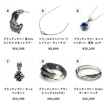
ゴプレート
ブラッディマリー 昼 Elix
リリーエルランドソン プ
ブラッディマリー ネッリ
エリクス スタッド ピアス
レイフォー ヴィーナスチ
ペンダント -果実- w/ティ
w/ガーネット
ェーン / VENUS
アフローライト
¥
16,500
¥
8,800
¥
23,100
ブラッディマリー カーム
ブラッディマリー アヴィ
ブラッディマリー Order
ペンダント
ス リング K18クロー
オーダー リング
¥
14,300
¥
66,000
¥
22,000