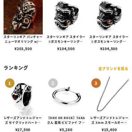
スターリンギア パンチャー
スターリンギア スタイラー
スターリンギア スタイラー
ニューマオリリング w/ブ
Ⅱボスモンキーリングw/
Ⅱボスモンキーリングw/
ラスミニスカル＆ビッグシ
ブラスシガー＆スカー
コパーシガー＆スカー
¥
203,500
¥
104,500
¥
104,500
ガー＆ミニSギアロゴ＆ギ
ア
ランキング
全ブランドを見る
レザーズアンドトレジャー
【ONE OK ROCK】TAKA
レザーズアンドトレジャー
ズ セイクリッドハートピ
さん 着用 ビビファイ フー
ズ 3mm スモールオーバ
アス /ガーネット
プピアス
ルビーンズチェーン w/ロ
¥
27,500
¥
5,280
¥
15,400
ブスタークラスプ＆LTロ