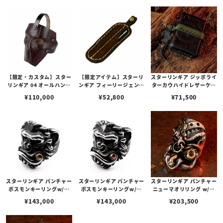
【限定・カスタム】スター
【限定アイテム】スターリ
スターリンギア ジッポライ
リンギア 04 オールハンド
ンギア フィーリージェント
ターカウハイドレザーケー
ビルドレザーマスク w/ス
ルマンズレザーケース w/
ス w/ワンオフエンボス/シ
¥
110,000
¥
52,800
¥
71,500
タンプ/レッドブラウン
トゥースピック
ルバータイニースカルビー
ズ/ブラスSギアロゴ(s000
119581)
スターリンギア パンチャー
スターリンギア パンチャー
スターリンギア パンチャー
ボスモンキーリングw/ブ
ボスモンキーリングw/コ
ニューマオリリング w/ブ
ラスシガー＆スカー
パーシガー＆スカー
ラスタイニースパーム＆ビ
¥
143,000
¥
143,000
¥
203,500
ッグシガー＆ミニSギアロ
ゴ＆ギア