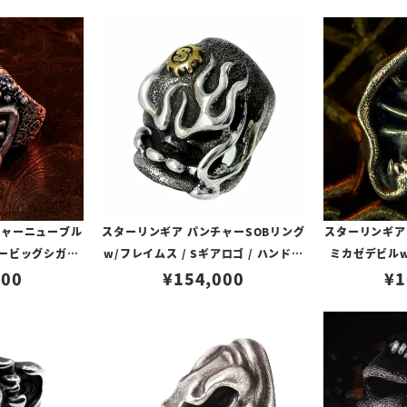
チャーニューブル
スターリンギア パンチャーSOBリング
スターリンギア
パービッグシガー
w/フレイムス / Sギアロゴ / ハンドテ
ミカゼデビル
ロゴ
500
¥
154,000
クスチャー
¥
1