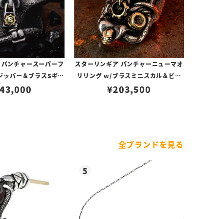
 パンチャースーパーフ
スターリンギア パンチャーニューマオ
/ジッパー＆ブラスSギア
リリング w/ブラスミニスカル＆ビッ
/テクスチャー
43,000
グシガー＆ミニSギアロゴ＆ギア
¥
203,500
全ブランドを見る