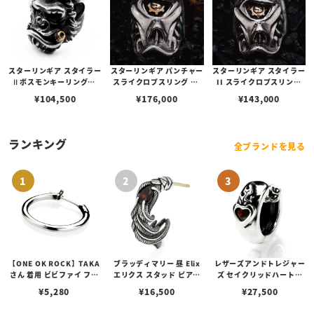
スターリンギア スタイラー
スターリンギア パンチャー
スターリンギア スタイラー
Ⅱボスモンキーリングw/
スライクロプスリング w/
II スライクロプスリング
ブラスシガー＆スカー
コパーSギアロゴ
w/コパーSギアロゴ
¥
104,500
¥
176,000
¥
143,000
ランキング
全ブランドを見る
【ONE OK ROCK】TAKA
ブラッディマリー 昼 Elix
レザーズアンドトレジャー
さん 着用 ビビファイ フー
エリクス スタッド ピアス
ズ セイクリッドハートピ
プピアス
w/ガーネット
アス /ガーネット
¥
5,280
¥
16,500
¥
27,500