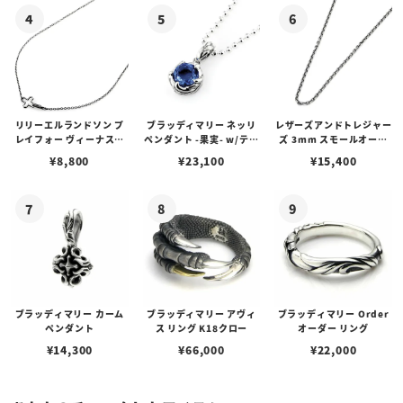
リリーエルランドソン プ
ブラッディマリー ネッリ
レザーズアンドトレジャー
レイフォー ヴィーナスチ
ペンダント -果実- w/ティ
ズ 3mm スモールオーバ
ェーン / VENUS
アフローライト
ルビーンズチェーン w/ロ
¥
8,800
¥
23,100
¥
15,400
ブスタークラスプ＆LTロ
ゴプレート
ブラッディマリー カーム
ブラッディマリー アヴィ
ブラッディマリー Order
ペンダント
ス リング K18クロー
オーダー リング
¥
14,300
¥
66,000
¥
22,000