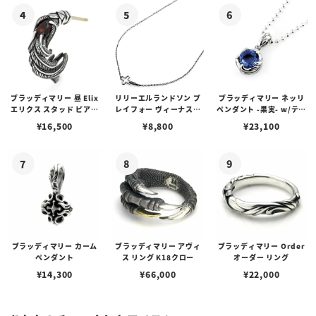
ブラッディマリー 昼 Elix
リリーエルランドソン プ
ブラッディマリー ネッリ
エリクス スタッド ピアス
レイフォー ヴィーナスチ
ペンダント -果実- w/ティ
w/ガーネット
ェーン / VENUS
アフローライト
¥
16,500
¥
8,800
¥
23,100
ブラッディマリー カーム
ブラッディマリー アヴィ
ブラッディマリー Order
ペンダント
ス リング K18クロー
オーダー リング
¥
14,300
¥
66,000
¥
22,000