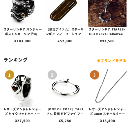
スターリンギア パンチャー
【限定アイテム】スターリ
スターリンギア STARLIN
ボスモンキーリングw/ブ
ンギア フィーリージェント
GEAR 2024 Halloween
ラスシガー＆スカー
ルマンズレザーケース w/
マイクロカウントチンプラ
¥
143,000
¥
52,800
¥
93,500
トゥースピック
ペンダント w/ギアフープ
ランキング
全ブランドを見る
レザーズアンドトレジャー
【ONE OK ROCK】TAKA
レザーズアンドトレジャー
ズ セイクリッドハートピ
さん 着用 ビビファイ フー
ズ 3mm スモールオーバ
アス /ガーネット
プピアス
ルビーンズチェーン w/ロ
¥
27,500
¥
5,280
¥
15,400
ブスタークラスプ＆LTロ
ゴプレート