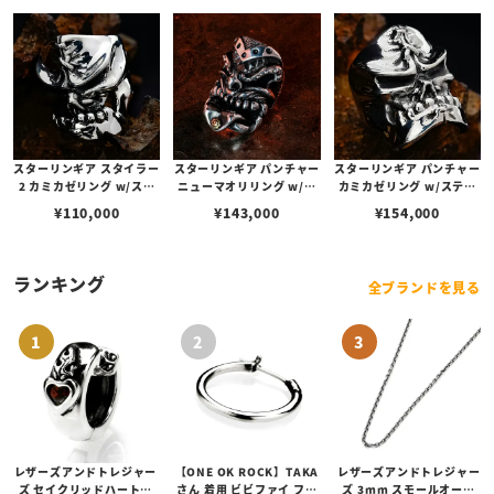
スターリンギア スタイラー
スターリンギア パンチャー
スターリンギア パンチャー
2 カミカゼリング w/ステ
ニューマオリリング w/ブ
カミカゼリング w/ステッ
ッチーズ
ラスSギアロゴ
チーズ
¥
110,000
¥
143,000
¥
154,000
ランキング
全ブランドを見る
レザーズアンドトレジャー
【ONE OK ROCK】TAKA
レザーズアンドトレジャー
ズ セイクリッドハートピ
さん 着用 ビビファイ フー
ズ 3mm スモールオーバ