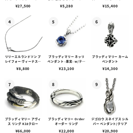
アス /ガーネット
プピアス
ルビーンズチェーン w/ロ
¥
27,500
¥
5,280
¥
15,400
ブスタークラスプ＆LTロ
ゴプレート
リリーエルランドソン プ
ブラッディマリー ネッリ
ブラッディマリー カーム
レイフォー ヴィーナスチ
ペンダント -果実- w/ティ
ペンダント
ェーン / VENUS
アフローライト
¥
8,800
¥
23,100
¥
14,300
ブラッディマリー アヴィ
ブラッディマリー Order
ジゴロウ スネイプス シル
ス リング K18クロー
オーダー リング
バー ペンダント/クリア
¥
66,000
¥
22,000
¥
20,900