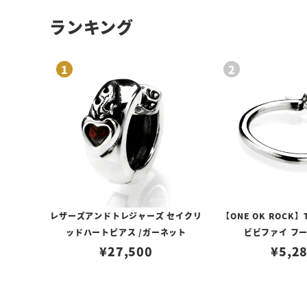
ランキング
レザーズアンドトレジャーズ セイクリ
【ONE OK ROCK】
ッドハートピアス /ガーネット
ビビファイ フ
¥
27,500
¥
5,2