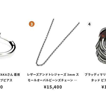
TAKAさん 着用
レザーズアンドトレジャーズ 3mm ス
ブラッディマリー 
ープピアス
モールオーバルビーンズチェーン w/
タッド ピ
80
ロブスタークラスプ＆LTロゴプレート
¥
15,400
¥