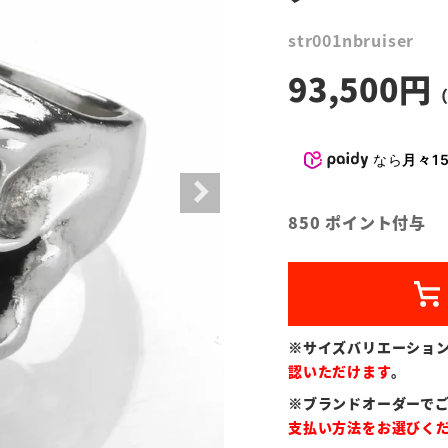
str001nbruiser
93,500
なら
月々15
850
ポイント付与
※サイズバリエーショ
認いただけます
。
※ブランドオーダーで
支払い方法をお選びく