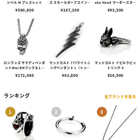
ンベル M ブレスレット
ズ スモールポープスインレ
ake Head マーダースネー
イリング w/ガーディアン
クヘッドペンダント
¥
580,800
¥
167,200
¥
93,500
エンジェル w/ダイヤモン
ド(サイド) w/サンディッ
ドスティングレイ（レザー
カラー選択可能）
ロンワンズ サマディペンダ
マッドカルト 777ライトニ
マッドカルト イビルラビッ
ントMｗ/BNフック＆1.8
ングペンダント L（トップ
トリング S
mmベネチアンボックスチ
のみ）
¥
172,480
¥
63,800
¥
20,900
ェーン
ランキング
全ブランドを見る