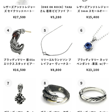
レザーズアンドトレジャー
【ONE OK ROCK】TAKA
レザーズアンドトレジャー
ズ セイクリッドハートピ
さん 着用 ビビファイ フー
ズ 3mm スモールオーバ
アス /ガーネット
プピアス
ルビーンズチェーン w/ロ
¥
27,500
¥
5,280
¥
15,400
ブスタークラスプ＆LTロ
ゴプレート
ブラッディマリー 昼 Elix
リリーエルランドソン プ
ブラッディマリー ネッリ
エリクス スタッド ピアス
レイフォー ヴィーナスチ
ペンダント -果実- w/ティ
w/ガーネット
ェーン / VENUS
アフローライト
¥
16,500
¥
8,800
¥
23,100