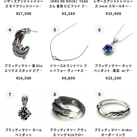
レザーズアンドトレジャー
【ONE OK ROCK】TAKA
レザーズアンドトレジャー
ズ セイクリッドハートピ
さん 着用 ビビファイ フー
ズ 3mm スモールオーバ
アス /ガーネット
プピアス
ルビーンズチェーン w/ロ
¥
27,500
¥
5,280
¥
15,400
ブスタークラスプ＆LTロ
ゴプレート
ブラッディマリー 昼 Elix
リリーエルランドソン プ
ブラッディマリー ネッリ
エリクス スタッド ピアス
レイフォー ヴィーナスチ
ペンダント -果実- w/ティ
w/ガーネット
ェーン / VENUS
アフローライト
¥
16,500
¥
8,800
¥
23,100
ブラッディマリー カーム
ブラッディマリー アヴィ
ブラッディマリー Order
ペンダント
ス リング K18クロー
オーダー リング