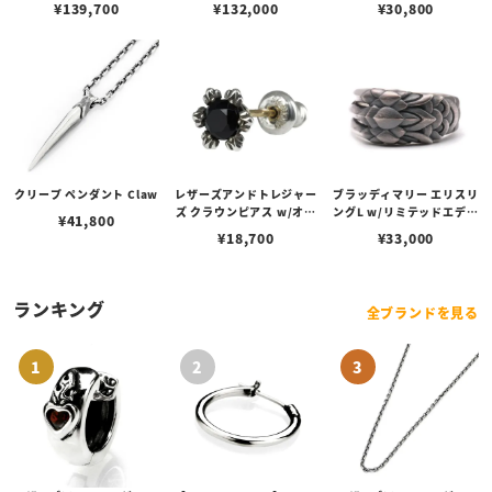
¥
139,700
¥
132,000
¥
30,800
ィング＆ラスティーカスタ
ム No.01
クリープ ペンダント Claw
レザーズアンドトレジャー
ブラッディマリー エリスリ
ズ クラウンピアス w/オニ
ングL w/リミテッドエディ
¥
41,800
キス
ション
¥
18,700
¥
33,000
ランキング
全ブランドを見る