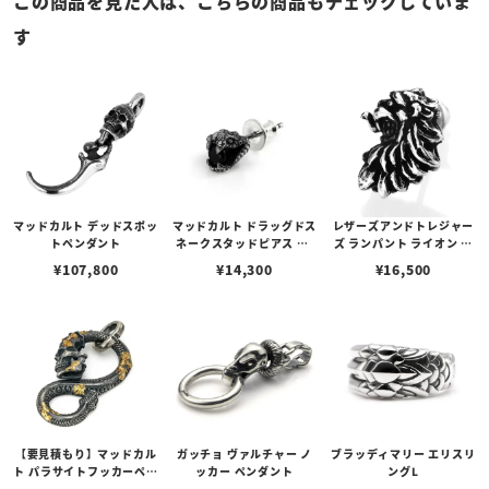
この商品を見た人は、こちらの商品もチェックしていま
す
マッドカルト デッドスポッ
マッドカルト ドラッグドス
レザーズアンドトレジャー
トペンダント
ネークスタッドピアス w/
ズ ランパント ライオン ス
オニキス
タッド ピアス
¥
107,800
¥
14,300
¥
16,500
【要見積もり】マッドカル
ガッチョ ヴァルチャー ノ
ブラッディマリー エリスリ
ト パラサイトフッカーペン
ッカー ペンダント
ングL
ダント w/ゴールドメルテ