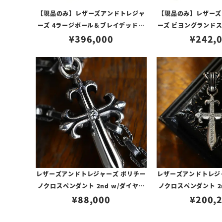
【現品のみ】レザーズアンドトレジャ
【現品のみ】レザーズ
ーズ 4ラージボール＆ブレイデッドレ
ーズ ビヨングランド
ザーウォレットチェーン w/スモール
¥
396,000
¥
242,
ン
ボーンクラスプ
レザーズアンドトレジャーズ ポリチー
レザーズアンドトレジ
ノクロスペンダント 2nd w/ダイヤモ
ノクロスペンダント 2
ンド（トップのみ）
¥
88,000
ンドパヴェ（ト
¥
200,