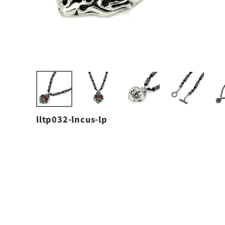
lltp032-lncus-lp