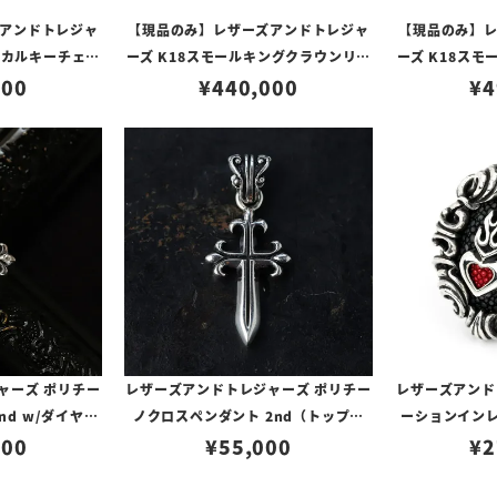
アンドトレジャ
【現品のみ】レザーズアンドトレジャ
【現品のみ】
スカルキーチェー
ーズ K18スモールキングクラウンリン
ーズ K18ス
000
グ【リングサイズ13号】
¥
440,000
ューリング【
¥
4
ャーズ ポリチー
レザーズアンドトレジャーズ ポリチー
レザーズアンド
nd w/ダイヤモ
ノクロスペンダント 2nd（トップの
ーションインレ
ップのみ）
200
¥
55,000
み）
ードハート w
¥
2
グレ