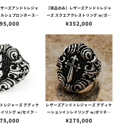
レザーズアンドトレジャ
【現品のみ】レザーズアンドトレジャ
モールシェブロンホースシ
ーズ スクエアクレストリング w/ガー
リングサイズ13号】
95,000
ネット w/K18ベゼル＆サイド【リン
¥
352,000
グサイズ24号】
トレジャーズ デディケ
レザーズアンドトレジャーズ デディケ
イリング w/セイクリ
ーションインレイリング w/ポリチー
/サンディッドスティン
75,000
ノクロス w/スティングレイ（ブラッ
¥
275,000
イ（ブラック）
ク）