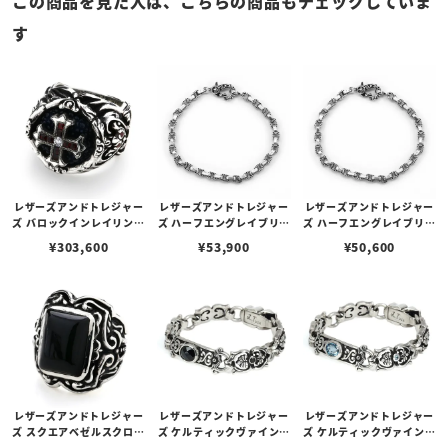
この商品を見た人は、こちらの商品もチェックしていま
す
レザーズアンドトレジャー
レザーズアンドトレジャー
レザーズアンドトレジャー
ズ バロックインレイリング
ズ ハーフエングレイブリン
ズ ハーフエングレイブリン
w/スパニッシュガレオン
クチェーンブレスレット 2
クチェーンブレスレット 2
¥
303,600
¥
53,900
¥
50,600
クロス w/dia/garnet/ga
1cm
0cm
rnet
レザーズアンドトレジャー
レザーズアンドトレジャー
レザーズアンドトレジャー
ズ スクエアベゼルスクロー
ズ ケルティックヴァインブ
ズ ケルティックヴァインブ
ルインレイリング w/ブラ
レスレット w/5 スモール
レスレット w/5 スモール