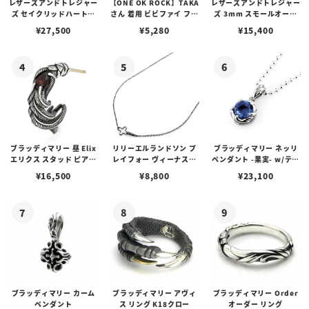
レザーズアンドトレジャー
【ONE OK ROCK】TAKA
レザーズアンドトレジャー
ズ セイクリッドハートピ
さん 着用 ビビファイ フー
ズ 3mm スモールオーバ
アス /ガーネット
プピアス
ルビーンズチェーン w/ロ
¥
27,500
¥
5,280
¥
15,400
ブスタークラスプ＆LTロ
ゴプレート
ブラッディマリー 昼 Elix
リリーエルランドソン プ
ブラッディマリー ネッリ
エリクス スタッド ピアス
レイフォー ヴィーナスチ
ペンダント -果実- w/ティ
w/ガーネット
ェーン / VENUS
アフローライト
¥
16,500
¥
8,800
¥
23,100
ブラッディマリー カーム
ブラッディマリー アヴィ
ブラッディマリー Order
ペンダント
ス リング K18クロー
オーダー リング