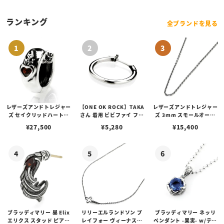
ランキング
全ブランドを見る
レザーズアンドトレジャー
【ONE OK ROCK】TAKA
レザーズアンドトレジャー
ズ セイクリッドハートピ
さん 着用 ビビファイ フー
ズ 3mm スモールオーバ
アス /ガーネット
プピアス
ルビーンズチェーン w/ロ
¥
27,500
¥
5,280
¥
15,400
ブスタークラスプ＆LTロ
ゴプレート
ブラッディマリー 昼 Elix
リリーエルランドソン プ
ブラッディマリー ネッリ
エリクス スタッド ピアス
レイフォー ヴィーナスチ
ペンダント -果実- w/ティ