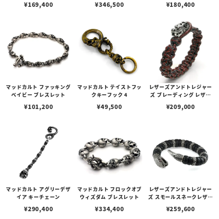
ット w/トグル ブラック＆
ティングレイ/スカル イン
ット w/トグル（ブラック
¥
169,400
¥
346,500
¥
180,400
ブルー
レイ
カスタム）
マッドカルト ファッキング
マッドカルト テイストフッ
レザーズアンドトレジャー
ベイビー ブレスレット
クキーフック 4
ズ ブレーディング レザー
ブレスレット/ドラゴン/ル
¥
101,200
¥
49,500
¥
209,000
ビーアイズ
マッドカルト アグリーデザ
マッドカルト フロックオブ
レザーズアンドトレジャー
イア キーチェーン
ウィズダム ブレスレット
ズ スモールスネークレザー
バングル w/ルビーアイズ
¥
290,400
¥
334,400
¥
259,600
w/9リング