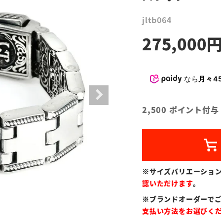
jltb064
275,000
なら
月々45
2,500
ポイント付与
※サイズバリエーショ
認いただけます
。
※ブランドオーダーで
支払い方法をお選びく