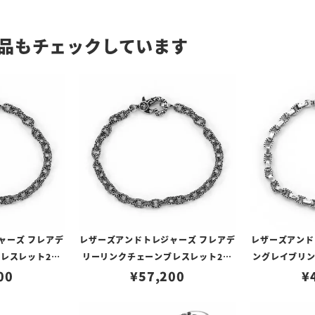
品もチェックしています
ャーズ フレアデ
レザーズアンドトレジャーズ フレアデ
レザーズアンド
レスレット20c
リーリンクチェーンブレスレット22c
ングレイブリ
00
¥
57,200
m
¥