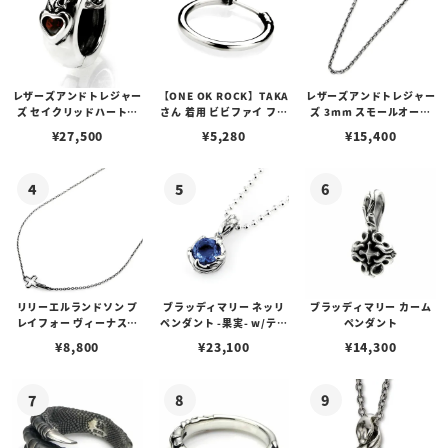
レザーズアンドトレジャー
【ONE OK ROCK】TAKA
レザーズアンドトレジャー
ズ セイクリッドハートピ
さん 着用 ビビファイ フー
ズ 3mm スモールオーバ
アス /ガーネット
プピアス
ルビーンズチェーン w/ロ
¥
27,500
¥
5,280
¥
15,400
ブスタークラスプ＆LTロ
ゴプレート
リリーエルランドソン プ
ブラッディマリー ネッリ
ブラッディマリー カーム
レイフォー ヴィーナスチ
ペンダント -果実- w/ティ
ペンダント
ェーン / VENUS
アフローライト
¥
8,800
¥
23,100
¥
14,300