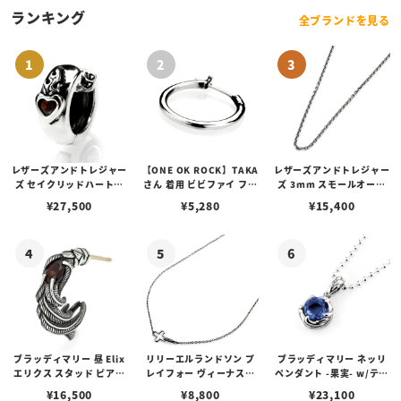
ランキング
全ブランドを見る
レザーズアンドトレジャー
【ONE OK ROCK】TAKA
レザーズアンドトレジャー
ズ セイクリッドハートピ
さん 着用 ビビファイ フー
ズ 3mm スモールオーバ
アス /ガーネット
プピアス
ルビーンズチェーン w/ロ
¥
27,500
¥
5,280
¥
15,400
ブスタークラスプ＆LTロ
ゴプレート
ブラッディマリー 昼 Elix
リリーエルランドソン プ
ブラッディマリー ネッリ
エリクス スタッド ピアス
レイフォー ヴィーナスチ
ペンダント -果実- w/ティ
w/ガーネット
ェーン / VENUS
アフローライト
¥
16,500
¥
8,800
¥
23,100