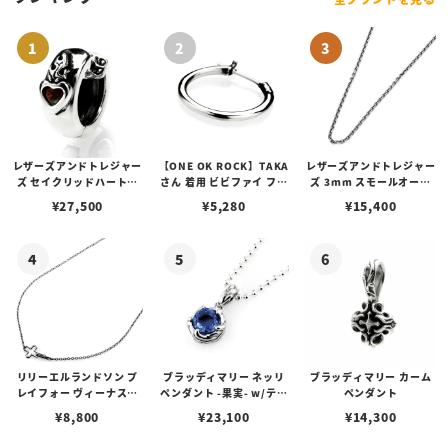
レザーズアンドトレジャー
【ONE OK ROCK】TAKA
レザーズアンドトレジャー
ズ セイクリッドハートピ
さん 着用 ビビファイ フー
ズ 3mm スモールオーバ
アス /ガーネット
プピアス
ルビーンズチェーン w/ロ
¥
27,500
¥
5,280
¥
15,400
ブスタークラスプ＆LTロ
ゴプレート
リリーエルランドソン プ
ブラッディマリー ネッリ
ブラッディマリー カーム
レイフォー ヴィーナスチ
ペンダント -果実- w/ティ
ペンダント
ェーン / VENUS
アフローライト
¥
8,800
¥
23,100
¥
14,300