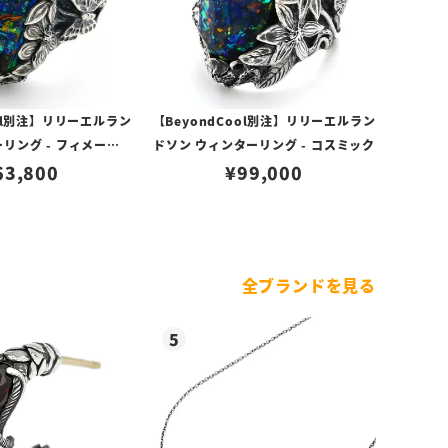
ool別注】リリーエルラン
【BeyondCool別注】リリーエルラン
リング - フィメール -
ドソン ウィンターリング - コスミック
コスミック
63,800
¥
99,000
全ブランドを見る