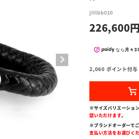
jltlbb010
226,600
なら
月々37
2,060
ポイント付与
※サイズバリエーショ
認いただけます
。
※ブランドオーダーで
支払い方法をお選びく