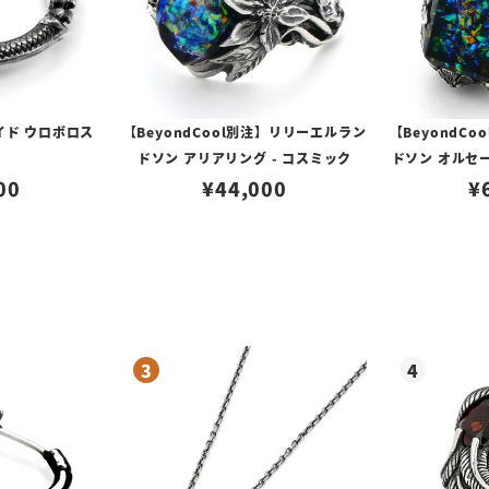
イド ウロボロス
【BeyondCool別注】リリーエルラン
【BeyondC
ドソン アリアリング - コスミック
ドソン オルセー
00
¥
44,000
¥