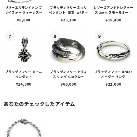
リリーエルランドソン プ
ブラッディマリー ネッリ
レザーズアンドトレジャー
レイフォー ヴィーナスチ
ペンダント -果実- w/ティ
ズ 3mm スモールオーバ
ェーン / VENUS
アフローライト
ルビーンズチェーン w/ロ
¥
8,800
¥
23,100
¥
15,400
ブスタークラスプ＆LTロ
ゴプレート
ブラッディマリー カーム
ブラッディマリー アヴィ
ブラッディマリー Order
ペンダント
ス リング K18クロー
オーダー リング
¥
14,300
¥
66,000
¥
22,000
あなたのチェックしたアイテム