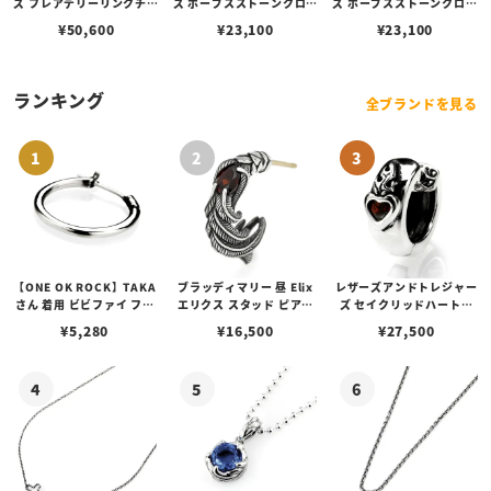
ズ フレアデリーリンクチェ
ズ ポープスストーンクロス
ズ ポープスストーンクロス
ーンブレスレット20cm
ピアス w/レッドダイヤモ
ピアス w/アイスブルーダ
¥
50,600
¥
23,100
¥
23,100
ンド
イヤモンド
ランキング
全ブランドを見る
【ONE OK ROCK】TAKA
ブラッディマリー 昼 Elix
レザーズアンドトレジャー
さん 着用 ビビファイ フー
エリクス スタッド ピアス
ズ セイクリッドハートピ
プピアス
w/ガーネット
アス /ガーネット
¥
5,280
¥
16,500
¥
27,500