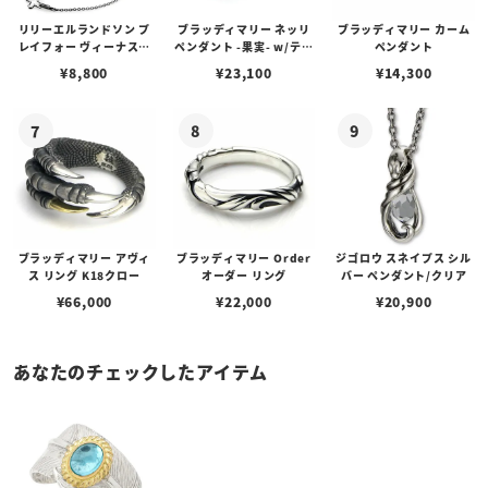
リリーエルランドソン プ
ブラッディマリー ネッリ
ブラッディマリー カーム
レイフォー ヴィーナスチ
ペンダント -果実- w/ティ
ペンダント
ェーン / VENUS
アフローライト
¥
8,800
¥
23,100
¥
14,300
ブラッディマリー アヴィ
ブラッディマリー Order
ジゴロウ スネイプス シル
ス リング K18クロー
オーダー リング
バー ペンダント/クリア
¥
66,000
¥
22,000
¥
20,900
あなたのチェックしたアイテム