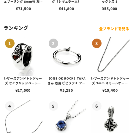
ェザーリング 8mm幅 左向
グ（レギュラー大）
ックレス S
き
¥
71,500
¥
41,800
¥
55,000
ランキング
全ブランドを見る
レザーズアンドトレジャー
【ONE OK ROCK】TAKA
レザーズアンドトレジャー
ズ セイクリッドハートピ
さん 着用 ビビファイ フー
ズ 3mm スモールオーバ
アス /ガーネット
プピアス
ルビーンズチェーン w/ロ
¥
27,500
¥
5,280
¥
15,400
ブスタークラスプ＆LTロ
ゴプレート