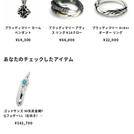
ブラッディマリー カーム
ブラッディマリー アヴィ
ブラッディマリー Order
ペンダント
ス リング K18クロー
オーダー リング
¥
14,300
¥
66,000
¥
22,000
あなたのチェックしたアイテム
ゴッドサンズ SV矢尻金縄T
QフェザーLL（右向き）68
mmタイプ
¥
161,700