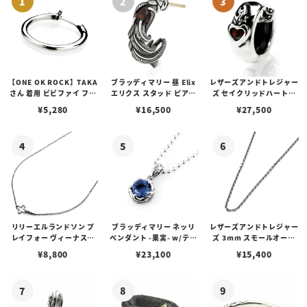
【ONE OK ROCK】TAKA
ブラッディマリー 昼 Elix
レザーズアンドトレジャー
さん 着用 ビビファイ フー
エリクス スタッド ピアス
ズ セイクリッドハートピ
プピアス
w/ガーネット
アス /ガーネット
¥
5,280
¥
16,500
¥
27,500
リリーエルランドソン プ
ブラッディマリー ネッリ
レザーズアンドトレジャー
レイフォー ヴィーナスチ
ペンダント -果実- w/ティ
ズ 3mm スモールオーバ
ェーン / VENUS
アフローライト
ルビーンズチェーン w/ロ
¥
8,800
¥
23,100
¥
15,400
ブスタークラスプ＆LTロ
ゴプレート