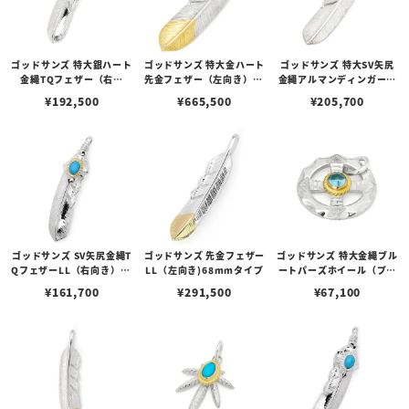
ゴッドサンズ 特大銀ハート
ゴッドサンズ 特大金ハート
ゴッドサンズ 特大SV矢尻
金縄TQフェザー（右向
先金フェザー（左向き）74
金縄アルマンディンガーネ
き）74mmタイプ
mmタイプ
ットフェザー（左向き）74
¥
192,500
¥
665,500
¥
205,700
mmタイプ
ゴッドサンズ SV矢尻金縄T
ゴッドサンズ 先金フェザー
ゴッドサンズ 特大金縄ブル
QフェザーLL（右向き）68
LL（左向き)68mmタイプ
ートパーズホイール（プレ
mmタイプ
ーン）
¥
161,700
¥
291,500
¥
67,100