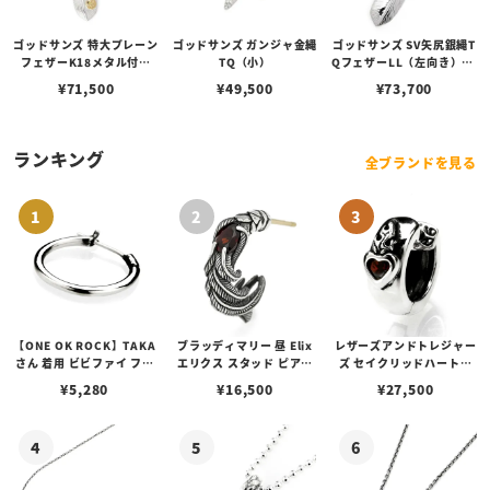
ゴッドサンズ 特大プレーン
ゴッドサンズ ガンジャ金縄
ゴッドサンズ SV矢尻銀縄T
フェザーK18メタル付き
TQ（小）
QフェザーLL（左向き）68
（右向き）74mmタイプ
mmタイプ
¥
71,500
¥
49,500
¥
73,700
ランキング
全ブランドを見る
【ONE OK ROCK】TAKA
ブラッディマリー 昼 Elix
レザーズアンドトレジャー
さん 着用 ビビファイ フー
エリクス スタッド ピアス
ズ セイクリッドハートピ
プピアス
w/ガーネット
アス /ガーネット
¥
5,280
¥
16,500
¥
27,500