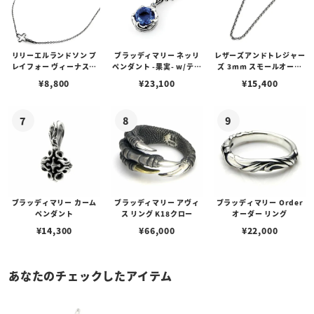
リリーエルランドソン プ
ブラッディマリー ネッリ
レザーズアンドトレジャー
レイフォー ヴィーナスチ
ペンダント -果実- w/ティ
ズ 3mm スモールオーバ
ェーン / VENUS
アフローライト
ルビーンズチェーン w/ロ
¥
8,800
¥
23,100
¥
15,400
ブスタークラスプ＆LTロ
ゴプレート
ブラッディマリー カーム
ブラッディマリー アヴィ
ブラッディマリー Order
ペンダント
ス リング K18クロー
オーダー リング
¥
14,300
¥
66,000
¥
22,000
あなたのチェックしたアイテム