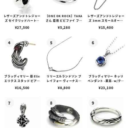
レザーズアンドトレジャー
【ONE OK ROCK】TAKA
レザーズアンドトレジャー
ズ セイクリッドハートピ
さん 着用 ビビファイ フー
ズ 3mm スモールオーバ
アス /ガーネット
プピアス
ルビーンズチェーン w/ロ
¥
27,500
¥
5,280
¥
15,400
ブスタークラスプ＆LTロ
ゴプレート
ブラッディマリー 昼 Elix
リリーエルランドソン プ
ブラッディマリー ネッリ
エリクス スタッド ピアス
レイフォー ヴィーナスチ
ペンダント -果実- w/ティ
w/ガーネット
ェーン / VENUS
アフローライト
¥
16,500
¥
8,800
¥
23,100