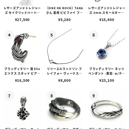
レザーズアンドトレジャー
【ONE OK ROCK】TAKA
レザーズアンドトレジャー
ズ セイクリッドハートピ
さん 着用 ビビファイ フー
ズ 3mm スモールオーバ
アス /ガーネット
プピアス
ルビーンズチェーン w/ロ
¥
27,500
¥
5,280
¥
15,400
ブスタークラスプ＆LTロ
ゴプレート
ブラッディマリー 昼 Elix
リリーエルランドソン プ
ブラッディマリー ネッリ
エリクス スタッド ピアス
レイフォー ヴィーナスチ
ペンダント -果実- w/ティ
w/ガーネット
ェーン / VENUS
アフローライト
¥
16,500
¥
8,800
¥
23,100