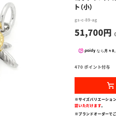
ト（小）
gs-c-89-ag
51,700
なら
月々8,
470
ポイント付与
※サイズバリエーショ
認いただけます
。
※ブランドオーダーで