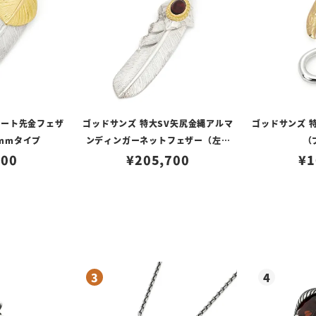
ハート先金フェザ
ゴッドサンズ 特大SV矢尻金縄アルマ
ゴッドサンズ 
mmタイプ
ンディンガーネットフェザー（左向
（
500
き）74mmタイプ
¥
205,700
¥
1