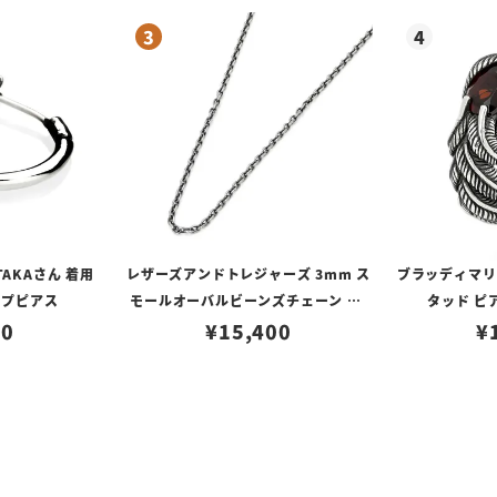
TAKAさん 着用
レザーズアンドトレジャーズ 3mm ス
ブラッディマリー 
ープピアス
モールオーバルビーンズチェーン w/
タッド ピ
80
ロブスタークラスプ＆LTロゴプレート
¥
15,400
¥