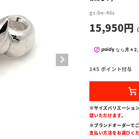
gs-be-46s
15,950
なら
月々2,
145
ポイント付与
※サイズバリエーショ
認いただけます
。
※ブランドオーダーで
支払い方法をお選びく