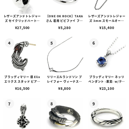
レザーズアンドトレジャー
【ONE OK ROCK】TAKA
レザーズアンドトレジャー
ズ セイクリッドハートピ
さん 着用 ビビファイ フー
ズ 3mm スモールオーバ
アス /ガーネット
プピアス
ルビーンズチェーン w/ロ
¥
27,500
¥
5,280
¥
15,400
ブスタークラスプ＆LTロ
ゴプレート
ブラッディマリー 昼 Elix
リリーエルランドソン プ
ブラッディマリー ネッリ
エリクス スタッド ピアス
レイフォー ヴィーナスチ
ペンダント -果実- w/ティ
w/ガーネット
ェーン / VENUS
アフローライト
¥
16,500
¥
8,800
¥
23,100