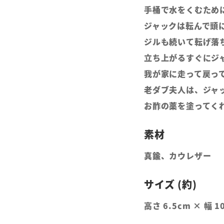
手桶で水をくむため
ジャックは転んで頭
ジルも続いて転げ落
立ち上がるすぐにジ
我が家に走って戻っ
老ダブ夫人は、ジャ
お酢の薬を塗ってく
真鍮、カウレザー
高さ 6.5cm × 幅 