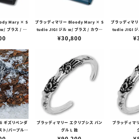
y Mary × S
ブラッディマリー Bloody Mary × S
ブラッディマリー 
 w/ ブラス / カ
tudio JIGI ジル w/ ブラス / カウレ
tudio JIGI
ラック
00
¥
ザー ブルー
30,800
レ
¥
li ギズリペンダ
ブラッディマリー エクリプシス バン
ブラッディマリ
シスト/パープルサ
グル L 蝕
00
ア
¥
90,200
¥