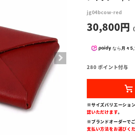
jg04bcow-red
30,800
なら
月々5,
280
ポイント付与
※サイズバリエーショ
認いただけます
。
※ブランドオーダーで
支払い方法をお選びく