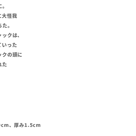
に。
に大怪我
ちた。
ャックは、
ていった
ックの頭に
れた
10cm、厚み1.5cm