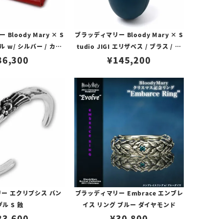
Bloody Mary × S
ブラッディマリー Bloody Mary × S
 ジル w/ シルバー / カウ
tudio JIGI エリザベス / ブラス / カ
ザー レッド
36,300
ボション / カウレザー ブルー
¥
145,200
ブラッディマリー Embrace エンブレ
ー エクリプシス バン
イス リング ブルー ダイヤモンド
グル S 蝕
¥
30,800
83,600