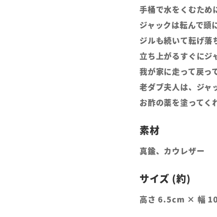
手桶で水をくむため
ジャックは転んで頭
ジルも続いて転げ落
立ち上がるすぐにジ
我が家に走って戻っ
老ダブ夫人は、ジャ
お酢の薬を塗ってく
真鍮、カウレザー
高さ 6.5cm × 幅 