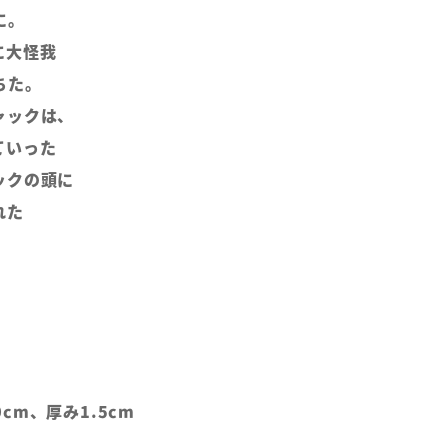
に。
に大怪我
ちた。
ャックは、
ていった
ックの頭に
れた
10cm、厚み1.5cm