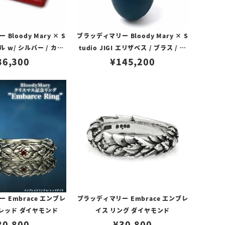
Bloody Mary × S
ブラッディマリー Bloody Mary × S
 ジル w/ シルバー / カウ
tudio JIGI エリザベス / ブラス / カ
ザー レッド
36,300
ボション / カウレザー ブルー
¥
145,200
 Embrace エンブレ
ブラッディマリー Embrace エンブレ
 レッド ダイヤモンド
イス リング ダイヤモンド
30,800
¥
30,800