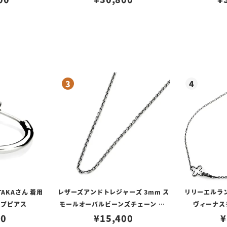
TAKAさん 着用
レザーズアンドトレジャーズ 3mm ス
リリーエルラ
ープピアス
モールオーバルビーンズチェーン w/
ヴィーナスチ
80
ロブスタークラスプ＆LTロゴプレート
¥
15,400
¥