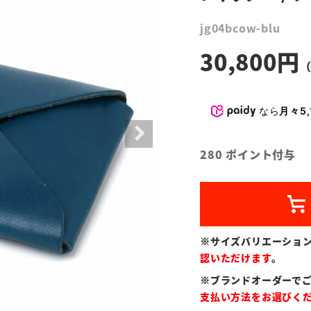
jg04bcow-blu
30,800
なら
月々5,
280
ポイント付与
※サイズバリエーショ
認いただけます
。
※ブランドオーダーで
支払い方法をお選びく