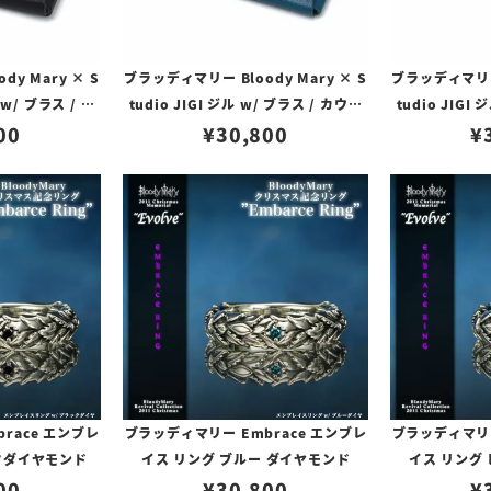
y Mary × S
ブラッディマリー Bloody Mary × S
ブラッディマリー 
 w/ ブラス / カ
tudio JIGI ジル w/ ブラス / カウレ
tudio JIGI
ラック
00
¥
ザー ブルー
30,800
レ
¥
race エンブレ
ブラッディマリー Embrace エンブレ
ブラッディマリー
クダイヤモンド
イス リング ブルー ダイヤモンド
イス リング
00
¥
30,800
¥