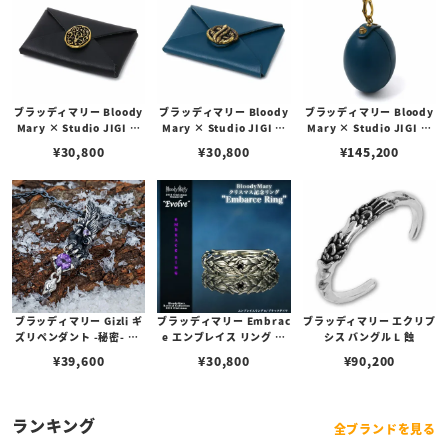
ブラッディマリー Bloody
ブラッディマリー Bloody
ブラッディマリー Bloody
Mary × Studio JIGI ジ
Mary × Studio JIGI ジ
Mary × Studio JIGI エ
ャック w/ ブラス / カウレ
ル w/ ブラス / カウレザー
リザベス / ブラス / カボシ
¥
30,800
¥
30,800
¥
145,200
ザー ブラック
ブルー
ョン / カウレザー ブルー
ブラッディマリー Embrac
ブラッディマリー Gizli ギ
ブラッディマリー エクリプ
e エンブレイス リング ブ
ズリペンダント -秘密- w/
シス バングル L 蝕
ラックダイヤモンド
アメシスト/パープルサフ
¥
30,800
¥
39,600
¥
90,200
ァイア
ランキング
全ブランドを見る