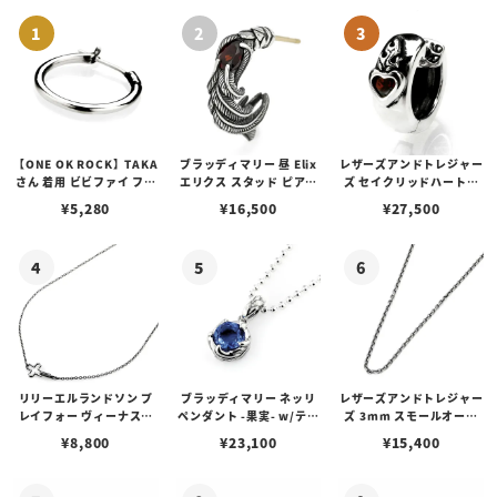
【ONE OK ROCK】TAKA
ブラッディマリー 昼 Elix
レザーズアンドトレジャー
さん 着用 ビビファイ フー
エリクス スタッド ピアス
ズ セイクリッドハートピ
プピアス
w/ガーネット
アス /ガーネット
¥
5,280
¥
16,500
¥
27,500
リリーエルランドソン プ
ブラッディマリー ネッリ
レザーズアンドトレジャー
レイフォー ヴィーナスチ
ペンダント -果実- w/ティ
ズ 3mm スモールオーバ
ェーン / VENUS
アフローライト
ルビーンズチェーン w/ロ
¥
8,800
¥
23,100
¥
15,400
ブスタークラスプ＆LTロ
ゴプレート