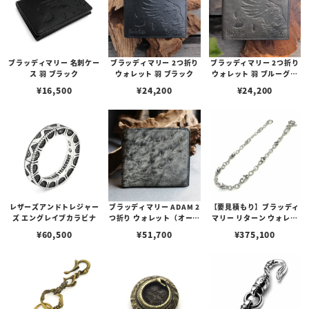
ブラッディマリー 名刺ケー
ブラッディマリー 2つ折り
ブラッディマリー 2つ折り
ス 羽 ブラック
ウォレット 羽 ブラック
ウォレット 羽 ブルーグレ
ー
¥
16,500
¥
24,200
¥
24,200
レザーズアンドトレジャー
ブラッディマリー ADAM 2
【要見積もり】ブラッディ
ズ エングレイブカラビナ
つ折り ウォレット（オース
マリー リターン ウォレッ
トリッチ/むら染め）
ト チェーン 帰還
¥
60,500
¥
51,700
¥
375,100