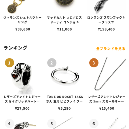
ヴィランズ シュトルツキー
マッドカルト ウロボロス
ロンワンズ スワンフックキ
リング
ドーティ コンチョ B
ークラスプ
¥
39,600
¥
11,000
¥
158,400
ランキング
全ブランドを見る
レザーズアンドトレジャー
【ONE OK ROCK】TAKA
レザーズアンドトレジャー
ズ セイクリッドハートピ
さん 着用 ビビファイ フー
ズ 3mm スモールオーバ
アス /ガーネット
プピアス
ルビーンズチェーン w/ロ
¥
27,500
¥
5,280
¥
15,400
ブスタークラスプ＆LTロ
ゴプレート