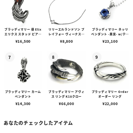
ブラッディマリー 昼 Elix
リリーエルランドソン プ
ブラッディマリー ネッリ
エリクス スタッド ピアス
レイフォー ヴィーナスチ
ペンダント -果実- w/ティ
w/ガーネット
ェーン / VENUS
アフローライト
¥
16,500
¥
8,800
¥
23,100
ブラッディマリー カーム
ブラッディマリー アヴィ
ブラッディマリー Order
ペンダント
ス リング K18クロー
オーダー リング
¥
14,300
¥
66,000
¥
22,000
あなたのチェックしたアイテム