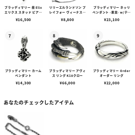
ブラッディマリー 昼 Elix
リリーエルランドソン プ
ブラッディマリー ネッリ
エリクス スタッド ピアス
レイフォー ヴィーナスチ
ペンダント -果実- w/ティ
w/ガーネット
ェーン / VENUS
アフローライト
¥
16,500
¥
8,800
¥
23,100
ブラッディマリー カーム
ブラッディマリー アヴィ
ブラッディマリー Order
ペンダント
ス リング K18クロー
オーダー リング
¥
14,300
¥
66,000
¥
22,000
あなたのチェックしたアイテム