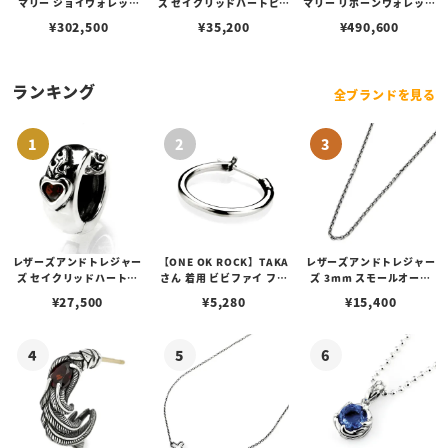
マリー ジョイウォレット
ズ セイクリッドハートピア
マリー リボーンウォレット
チェーン
ス w/ルビー
チェーン
¥
302,500
¥
35,200
¥
490,600
ランキング
全ブランドを見る
レザーズアンドトレジャー
【ONE OK ROCK】TAKA
レザーズアンドトレジャー
ズ セイクリッドハートピ
さん 着用 ビビファイ フー
ズ 3mm スモールオーバ
アス /ガーネット
プピアス
ルビーンズチェーン w/ロ
¥
27,500
¥
5,280
¥
15,400
ブスタークラスプ＆LTロ
ゴプレート