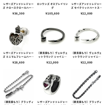
レザーズアンドトレジャー
ロンワンズ オスプレイリン
レザーズアンドトレジャー
ズ ナロースクロールハート
グ
ズ セイクリッドハートスタ
リング ガーネット
ッド スモール w/ガーネッ
¥
36,300
¥
105,600
¥
22,000
ト
レザーズアンドトレジャー
【要見積もり】ヴェルヴェ
【要見積もり】ヴェルヴェ
ズ ミニマムフレームハート
ットラウンジ シャイニー
ットラウンジ シャイニー
スタッドピアス w/ガーネ
ネイル リング ブラック/ク
ネイル リング ホワイト/ク
¥
28,600
¥
22,000
¥
22,000
ット
リア キュービックジルコニ
リア キュービックジルコニ
ア
ア
【要見積もり】ブラッディ
レザーズアンドトレジャー
【要見積もり】ブラッディ