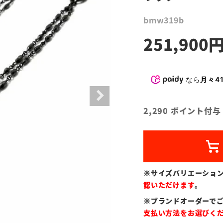
bmw319b
251,900
なら
月々41
2,290
ポイント付与
※サイズバリエーショ
認いただけます
。
※ブランドオーダーで
支払い方法をお選びく