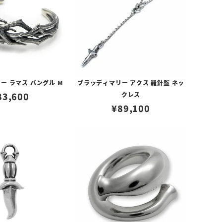
ー ラマス バングル M
ブラッディマリー アクス 羅針盤 ネッ
83,600
クレス
¥
89,100