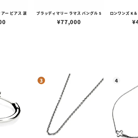
アー ピアス 涙
ブラッディマリー ラマス バングル S
ロンワンズ K＆
00
¥
77,000
¥